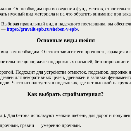
алов. Он необходим при возведении фундаментов, строительств
рать нужный вид материала и на что обратить внимание при зака
Выбирая правильный вид и надежного поставщика, вы обеспечив
ут —
https://gravelit-spb.ru/sheben-v-spb/
.
Основные виды щебня
 вид вам необходим. От этого зависит его прочность, фракция и 
оительстве дорог, железнодорожных насыпей, бетонировании и
огой. Подходит для устройства отмосток, подсыпок, дорожек на
еален для декоративных целей, дренажей и заливки фундамент
ов. Часто используется в подсыпках, где нет высокой нагрузки
Как выбрать стройматериал?
.д.). Для бетона используют мелкий щебень, для дорог и подуше
 прочный, гравий — умеренно прочный.