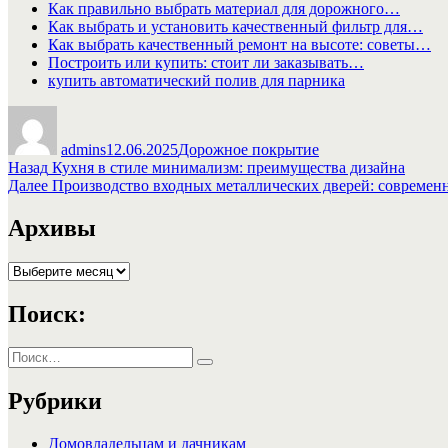
Как правильно выбрать материал для дорожного…
Как выбрать и установить качественный фильтр для…
Как выбрать качественный ремонт на высоте: советы…
Построить или купить: стоит ли заказывать…
купить автоматический полив для парника
Автор
Опубликовано
Рубрики
admins
12.06.2025
Дорожное покрытие
Навигация
Предыдущая
Назад
Кухня в стиле минимализм: преимущества дизайна
запись:
Следующая
Далее
Производство входных металлических дверей: современн
по
запись:
записям
Архивы
Архивы
Поиск:
Искать:
Поиск
Рубрики
Домовладельцам и дачникам