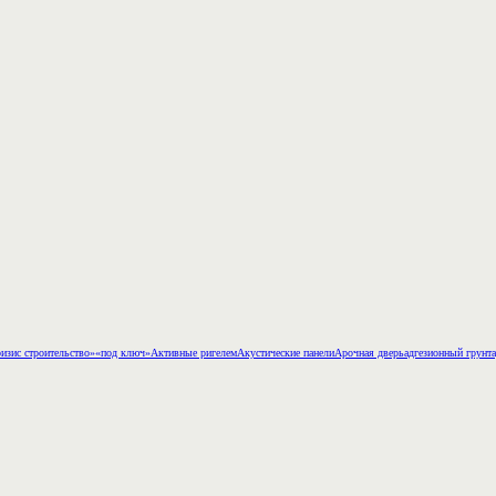
изис строительство»
«под ключ»
Активные ригелем
Акустические панели
Арочная дверь
адгезионный грунт