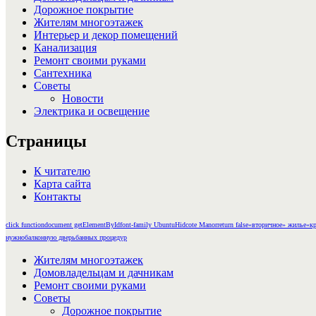
Дорожное покрытие
Жителям многоэтажек
Интерьер и декор помещений
Канализация
Ремонт своими руками
Сантехника
Советы
Новости
Электрика и освещение
Страницы
К читателю
Карта сайта
Контакты
click function
document getElementById
font-family Ubuntu
Hidcote Manor
return false
«вторичное» жилье
«кр
нужно
балконную дверь
банных процедур
Жителям многоэтажек
Домовладельцам и дачникам
Ремонт своими руками
Советы
Дорожное покрытие