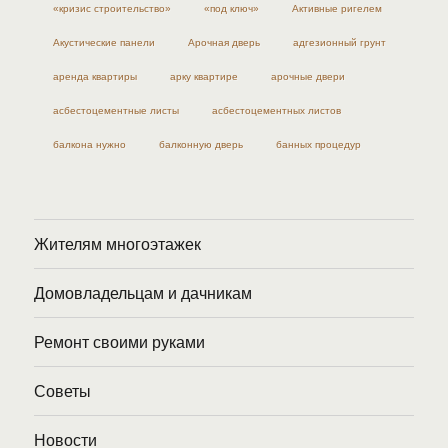
«кризис строительство»
«под ключ»
Активные ригелем
Акустические панели
Арочная дверь
адгезионный грунт
аренда квартиры
арку квартире
арочные двери
асбестоцементные листы
асбестоцементных листов
балкона нужно
балконную дверь
банных процедур
Жителям многоэтажек
Домовладельцам и дачникам
Ремонт своими руками
Советы
Новости