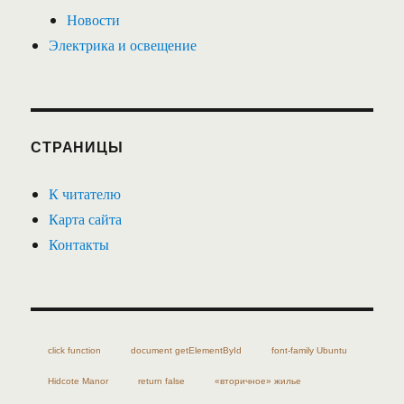
Новости
Электрика и освещение
СТРАНИЦЫ
К читателю
Карта сайта
Контакты
click function
document getElementById
font-family Ubuntu
Hidcote Manor
return false
«вторичное» жилье