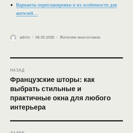
Варианты перепланировки и их особенности для
жителей…
Автор
Опубликовано
Рубрики
admin
08.05.2026
Жителям многоэтажек
Навигация
НАЗАД
по
Французские шторы: как
Предыдущая
выбрать стильные и
запись:
записям
практичные окна для любого
интерьера
ДАЛЕЕ