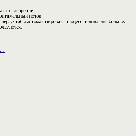
атить засорение.
 оптимальный поток.
ллера, чтобы автоматизировать процесс полива еще больше.
ользуются.
а…