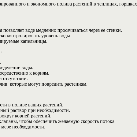
зированного и экономного полива растений в теплицах, горшках
 позволяет воде медленно просачиваться через ее стенки.
гко контролировать уровень воды.
улируемые капельницы.
:
.
ределение воды.
осредственно к корням.
и отсутствии.
лив, которые могут повредить растениям.
сти в поливе ваших растений.
ьный раствор при необходимости.
 вокруг корней растений.
клапаны, чтобы обеспечить желаемую скорость потока.
 мере необходимости.