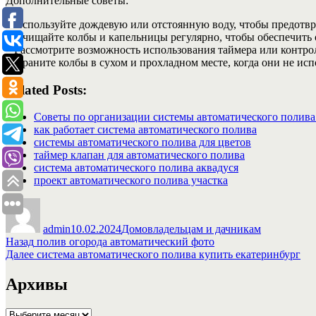
Дополнительные советы:
* Используйте дождевую или отстоянную воду, чтобы предотвр
* Очищайте колбы и капельницы регулярно, чтобы обеспечить
* Рассмотрите возможность использования таймера или контро
* Храните колбы в сухом и прохладном месте, когда они не исп
Related Posts:
Советы по организации системы автоматического полив
как работает система автоматического полива
системы автоматического полива для цветов
таймер клапан для автоматического полива
система автоматического полива аквадуся
проект автоматического полива участка
Автор
Опубликовано
Рубрики
admin
10.02.2024
Домовладельцам и дачникам
Навигация
Предыдущая
Назад
полив огорода автоматический фото
запись:
Следующая
Далее
система автоматического полива купить екатеринбург
по
запись:
записям
Архивы
Архивы