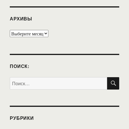
АРХИВЫ
Архивы
ПОИСК:
ПО
Искать:
РУБРИКИ