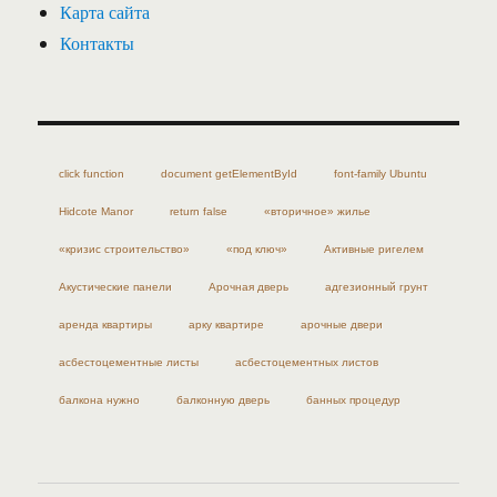
Карта сайта
Контакты
click function
document getElementById
font-family Ubuntu
Hidcote Manor
return false
«вторичное» жилье
«кризис строительство»
«под ключ»
Активные ригелем
Акустические панели
Арочная дверь
адгезионный грунт
аренда квартиры
арку квартире
арочные двери
асбестоцементные листы
асбестоцементных листов
балкона нужно
балконную дверь
банных процедур