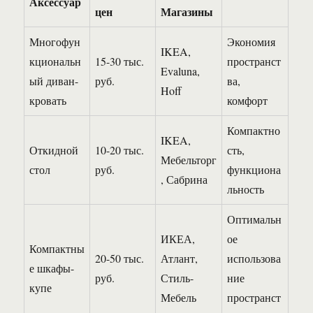
Аксессуар
цен
Магазины
Многофун
Экономия
IKEA,
кциональн
15-30 тыс.
пространст
Evaluna,
ый диван-
руб.
ва,
Hoff
кровать
комфорт
Компактно
IKEA,
Откидной
10-20 тыс.
сть,
Мебельторг
стол
руб.
функциона
, Сабрина
льность
Оптимальн
ИКЕА,
ое
Компактны
20-50 тыс.
Атлант,
использова
е шкафы-
руб.
Стиль-
ние
купе
Мебель
пространст