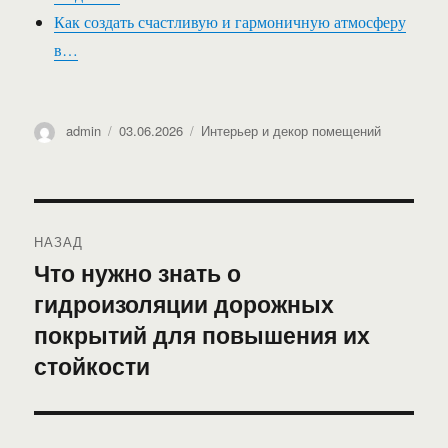
Как создать счастливую и гармоничную атмосферу
в…
Автор
Опубликовано
Рубрики
admin
03.06.2026
Интерьер и декор помещений
Навигация
НАЗАД
по
Что нужно знать о
Предыдущая
гидроизоляции дорожных
запись:
записям
покрытий для повышения их
стойкости