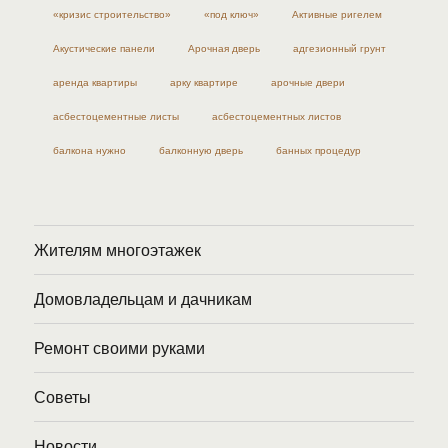
«кризис строительство»
«под ключ»
Активные ригелем
Акустические панели
Арочная дверь
адгезионный грунт
аренда квартиры
арку квартире
арочные двери
асбестоцементные листы
асбестоцементных листов
балкона нужно
балконную дверь
банных процедур
Жителям многоэтажек
Домовладельцам и дачникам
Ремонт своими руками
Советы
Новости