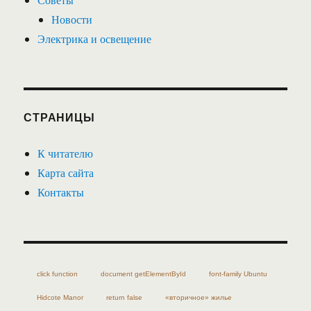
Новости
Электрика и освещение
СТРАНИЦЫ
К читателю
Карта сайта
Контакты
click function
document getElementById
font-family Ubuntu
Hidcote Manor
return false
«вторичное» жилье