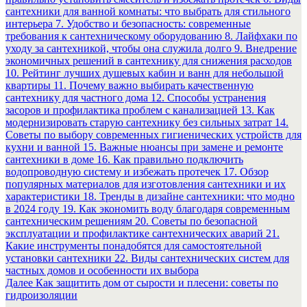
сантехники для ванной комнаты: что выбрать для стильного
интерьера 7. Удобство и безопасность: современные
требования к сантехническому оборудованию 8. Лайфхаки по
уходу за сантехникой, чтобы она служила долго 9. Внедрение
экономичных решений в сантехнику для снижения расходов
10. Рейтинг лучших душевых кабин и ванн для небольшой
квартиры 11. Почему важно выбирать качественную
сантехнику для частного дома 12. Способы устранения
засоров и профилактика проблем с канализацией 13. Как
модернизировать старую сантехнику без сильных затрат 14.
Советы по выбору современных гигиенических устройств для
кухни и ванной 15. Важные нюансы при замене и ремонте
сантехники в доме 16. Как правильно подключить
водопроводную систему и избежать протечек 17. Обзор
популярных материалов для изготовления сантехники и их
характеристики 18. Тренды в дизайне сантехники: что модно
в 2024 году 19. Как экономить воду благодаря современным
сантехническим решениям 20. Советы по безопасной
эксплуатации и профилактике сантехнических аварий 21.
Какие инструменты понадобятся для самостоятельной
установки сантехники 22. Виды сантехнических систем для
частных домов и особенности их выбора
Следующая
Далее
Как защитить дом от сырости и плесени: советы по
запись:
гидроизоляции