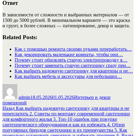
Ответ
В зависимости от сложности и выбранных материалов — от
1500 до 5000 рублей. В минимальном варианте — это краска
и грунт, в более сложных — патинирование, декор и защита.
Related Posts:
Как с помощью ремонта своими руками переработать…
Как декорировать маленькие комнаты, чтобы они…
Почему стоит обновлять старую электропроводку в…
Почему стоит заменить старую сантехнику сразу при…
Как выбрать надежную сантехнику для квартиры и не…
Как выбрать мебель и аксессуары для небольших…
Автор
Опубликовано
Рубрики
admin
18.05.2026
01.05.2026
Интерьер и декор
помещений
Навигация
Предыдущая
Назад
Как выбрать надежную сантехнику для квартиры и не
запись:
переплатить 2. Советы по монтажу современной сантехники
по
для комфортного жилья 3. Топ-10 ошибок при покупке
записям
сантехнического оборудования и как их избежать 4. Обзор
популярных брендов сантехники и их преимущества 5. Как
правильно установить смеситель и избежать протечек 6. Виды