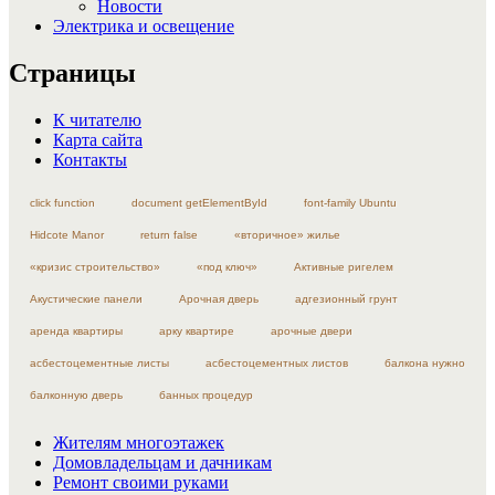
Новости
Электрика и освещение
Страницы
К читателю
Карта сайта
Контакты
click function
document getElementById
font-family Ubuntu
Hidcote Manor
return false
«вторичное» жилье
«кризис строительство»
«под ключ»
Активные ригелем
Акустические панели
Арочная дверь
адгезионный грунт
аренда квартиры
арку квартире
арочные двери
асбестоцементные листы
асбестоцементных листов
балкона нужно
балконную дверь
банных процедур
Жителям многоэтажек
Домовладельцам и дачникам
Ремонт своими руками