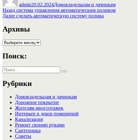
admin
20.02.2024
Домовладельцам и дачникам
Навигация
Предыдущая
Назад
система управления автоматическим поливом
запись:
Следующая
Далее
сделать автоматическую систему полива
по
запись:
записям
Архивы
Архивы
Поиск:
Искать:
Поиск
Рубрики
Домовладельцам и дачникам
Дорожное покрытие
Жителям многоэтажек
Интерьер и декор помещений
Канализация
Ремонт своими руками
Сантехника
Советы