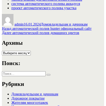
система автоматического полива аквадуся
проект автоматического полива участка
Автор
Опубликовано
Рубрики
admin
16.01.2024
Домовладельцам и дачникам
Навигация
Предыдущая
Назад
автоматический полив hunter официальный сайт
запись:
Следующая
Далее
автоматический полив домашних цветов
по
запись:
записям
Архивы
Архивы
Поиск:
Искать:
Поиск
Рубрики
Домовладельцам и дачникам
Дорожное покрытие
Жителям многоэтажек