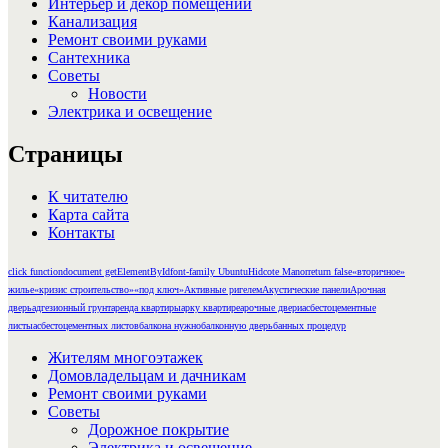
Интерьер и декор помещений
Канализация
Ремонт своими руками
Сантехника
Советы
Новости
Электрика и освещение
Страницы
К читателю
Карта сайта
Контакты
click function
document getElementById
font-family Ubuntu
Hidcote Manor
return false
«вторичное»
жилье
«кризис строительство»
«под ключ»
Активные ригелем
Акустические панели
Арочная
дверь
адгезионный грунт
аренда квартиры
арку квартире
арочные двери
асбестоцементные
листы
асбестоцементных листов
балкона нужно
балконную дверь
банных процедур
Жителям многоэтажек
Домовладельцам и дачникам
Ремонт своими руками
Советы
Дорожное покрытие
Электрика и освещение