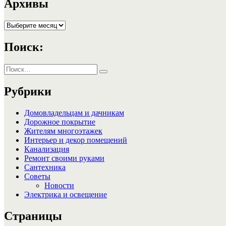
записям
Архивы
Архивы
Поиск:
Искать:
Поиск
Рубрики
Домовладельцам и дачникам
Дорожное покрытие
Жителям многоэтажек
Интерьер и декор помещений
Канализация
Ремонт своими руками
Сантехника
Советы
Новости
Электрика и освещение
Страницы