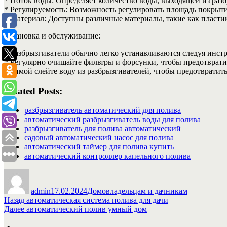
* Поток воды: Определяет количество воды, выходящей из разб
* Регулируемость: Возможность регулировать площадь покрыти
* Материал: Доступны различные материалы, такие как пластик
Установка и обслуживание:
* Разбрызгиватели обычно легко устанавливаются следуя инст
* Регулярно очищайте фильтры и форсунки, чтобы предотврати
* Зимой слейте воду из разбрызгивателей, чтобы предотвратит
Related Posts:
разбрызгиватель автоматический для полива
автоматический разбрызгиватель воды для полива
разбрызгиватель для полива автоматический
садовый автоматический насос для полива
автоматический таймер для полива купить
автоматический контроллер капельного полива
Автор
Опубликовано
Рубрики
admin
17.02.2024
Домовладельцам и дачникам
Навигация
Предыдущая
Назад
автоматическая система полива для дачи
запись:
Следующая
Далее
автоматический полив умный дом
по
запись: