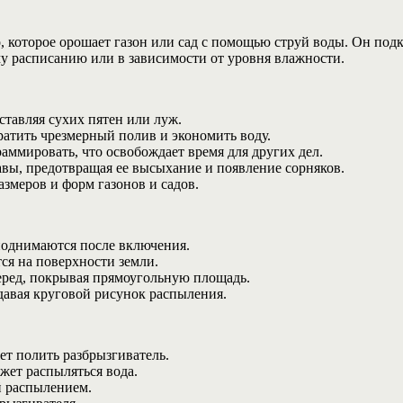
, которое орошает газон или сад с помощью струй воды. Он под
у расписанию или в зависимости от уровня влажности.
ставляя сухих пятен или луж.
атить чрезмерный полив и экономить воду.
аммировать, что освобождает время для других дел.
авы, предотвращая ее высыхание и появление сорняков.
азмеров и форм газонов и садов.
поднимаются после включения.
ся на поверхности земли.
еред, покрывая прямоугольную площадь.
давая круговой рисунок распыления.
ет полить разбрызгиватель.
жет распыляться вода.
й распылением.