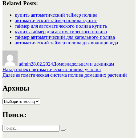
Related Posts:
купить автоматический таймер полива
автоматический таймер полива купить
таймер для автоматического полива купить
купить таймер для автоматического полива
таймер автоматический для капельного полива
автоматический таймер полива для водопровода
Автор
Опубликовано
Рубрики
admin
28.02.2024
Домовладельцам и дачникам
Навигация
Предыдущая
Назад
проект автоматического полива участка
запись:
Следующая
Далее
автоматическая система полива домашних растений
по
запись:
записям
Архивы
Архивы
Поиск:
Искать:
Поиск