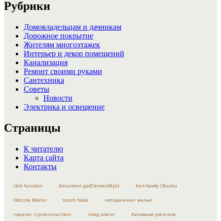
Рубрики
Домовладельцам и дачникам
Дорожное покрытие
Жителям многоэтажек
Интерьер и декор помещений
Канализация
Ремонт своими руками
Сантехника
Советы
Новости
Электрика и освещение
Страницы
К читателю
Карта сайта
Контакты
click function
document getElementById
font-family Ubuntu
Hidcote Manor
return false
«вторичное» жилье
«кризис строительство»
«под ключ»
Активные ригелем