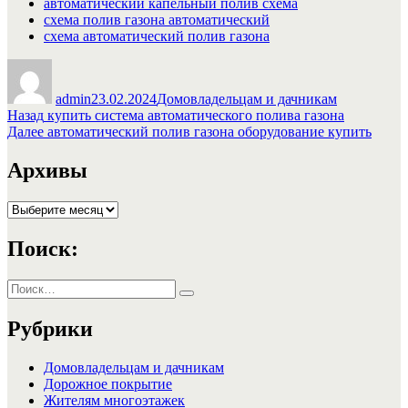
автоматический капельный полив схема
схема полив газона автоматический
схема автоматический полив газона
Автор
Опубликовано
Рубрики
admin
23.02.2024
Домовладельцам и дачникам
Навигация
Предыдущая
Назад
купить система автоматического полива газона
запись:
Следующая
Далее
автоматический полив газона оборудование купить
по
запись:
записям
Архивы
Архивы
Поиск:
Искать:
Поиск
Рубрики
Домовладельцам и дачникам
Дорожное покрытие
Жителям многоэтажек