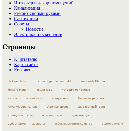
Интерьер и декор помещений
Канализация
Ремонт своими руками
Сантехника
Советы
Новости
Электрика и освещение
Страницы
К читателю
Карта сайта
Контакты
click function
document getElementById
font-family Ubuntu
Hidcote Manor
return false
«вторичное» жилье
«кризис строительство»
«под ключ»
Активные ригелем
Акустические панели
Арочная дверь
адгезионный грунт
аренда квартиры
арку квартире
арочные двери
асбестоцементные листы
асбестоцементных листов
балкона нужно