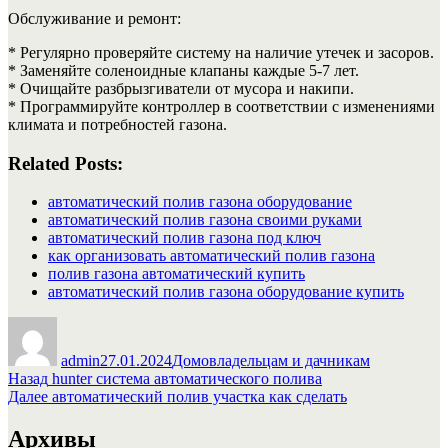
Обслуживание и ремонт:
* Регулярно проверяйте систему на наличие утечек и засоров.
* Заменяйте соленоидные клапаны каждые 5-7 лет.
* Очищайте разбрызгиватели от мусора и накипи.
* Программируйте контроллер в соответствии с изменениями
климата и потребностей газона.
Related Posts:
автоматический полив газона оборудование
автоматический полив газона своими руками
автоматический полив газона под ключ
как организовать автоматический полив газона
полив газона автоматический купить
автоматический полив газона оборудование купить
Автор
Опубликовано
Рубрики
admin
27.01.2024
Домовладельцам и дачникам
Навигация
Предыдущая
Назад
hunter система автоматического полива
запись:
Следующая
Далее
автоматический полив участка как сделать
по
запись:
записям
Архивы