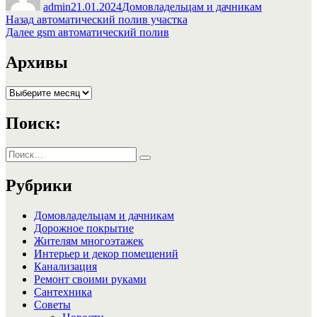
admin
21.01.2024
Домовладельцам и дачникам
Навигация
Предыдущая
Назад
автоматический полив участка
запись:
Следующая
Далее
gsm автоматический полив
по
запись:
записям
Архивы
Архивы
Поиск:
Искать:
Поиск
Рубрики
Домовладельцам и дачникам
Дорожное покрытие
Жителям многоэтажек
Интерьер и декор помещений
Канализация
Ремонт своими руками
Сантехника
Советы