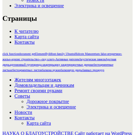
Новости
Электрика и освещение
Страницы
К читателю
Карта сайта
Контакты
click function
document getElementById
font-family Ubuntu
Hidcote Manor
return false
«вторичное»
жилье
«кризис строительство»
«под ключ»
Активные ригелем
Акустические панели
Арочная
дверь
адгезионный грунт
аренда квартиры
арку квартире
арочные двери
асбестоцементные
листы
асбестоцементных листов
балкона нужно
балконную дверь
банных процедур
Жителям многоэтажек
Домовладельцам и дачникам
Ремонт своими руками
Советы
Дорожное покрытие
Электрика и освещение
Новости
Контакты
Карта сайта
НАУКА О БЛАГОУСТРОЙСТВЕ
Сайт работает на WordPress