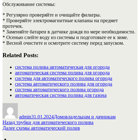
Обслуживание системы:
* Регулярно проверяйте и очищайте фильтры.
* Проверяйте электромагнитные клапаны на предмет
протечек.
* Заменяйте батареи в датчике дождя по мере необходимости.
* Осенью слейте воду из системы и подготовьте ее к зиме.
* Весной очистите и осмотрите систему перед запуском.
Related Posts:
система полива автоматическая для огорода
автоматическая система полива для огорода
система для автоматического полива огорода
система автоматического полива для огорода
система автоматического полива огорода
автоматическая система полива для газона
Автор
Опубликовано
Рубрики
admin
31.01.2024
Домовладельцам и дачникам
Навигация
Предыдущая
Назад
трубки для автоматического полива
запись:
Следующая
Далее
схемы автоматический полив
по
запись: