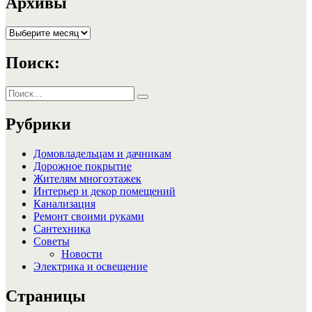
записям
Архивы
Архивы
Поиск:
Искать:
Поиск
Рубрики
Домовладельцам и дачникам
Дорожное покрытие
Жителям многоэтажек
Интерьер и декор помещений
Канализация
Ремонт своими руками
Сантехника
Советы
Новости
Электрика и освещение
Страницы