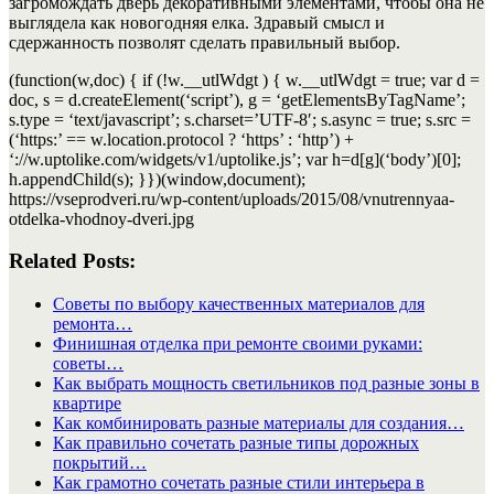
загромождать дверь декоративными элементами, чтобы она не
выглядела как новогодняя елка. Здравый смысл и
сдержанность позволят сделать правильный выбор.
(function(w,doc) { if (!w.__utlWdgt ) { w.__utlWdgt = true; var d =
doc, s = d.createElement(‘script’), g = ‘getElementsByTagName’;
s.type = ‘text/javascript’; s.charset=’UTF-8′; s.async = true; s.src =
(‘https:’ == w.location.protocol ? ‘https’ : ‘http’) +
‘://w.uptolike.com/widgets/v1/uptolike.js’; var h=d[g](‘body’)[0];
h.appendChild(s); }})(window,document);
https://vseprodveri.ru/wp-content/uploads/2015/08/vnutrennyaa-
otdelka-vhodnoy-dveri.jpg
Related Posts:
Советы по выбору качественных материалов для
ремонта…
Финишная отделка при ремонте своими руками:
советы…
Как выбрать мощность светильников под разные зоны в
квартире
Как комбинировать разные материалы для создания…
Как правильно сочетать разные типы дорожных
покрытий…
Как грамотно сочетать разные стили интерьера в