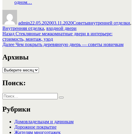
одном…
Автор
Опубликовано
Рубрики
Метки
admin
22.05.2020
03.11.2020
Советы
внутренней отделки
,
Внутренняя отделка
,
входной двери
Навигация
Предыдущая
Назад
Стеклянные межкомнатные двери в интерьере:
запись:
стоимость, монтаж, уход
по
Следующая
Далее
Чем покрыть деревянную дверь — советы новичкам
записям
запись:
Архивы
Архивы
Поиск:
Искать:
Поиск
Рубрики
Домовладельцам и дачникам
Дорожное покрытие
Жителям многоэтажек