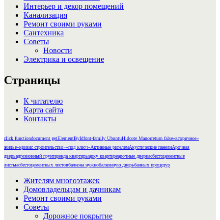
Интерьер и декор помещений
Канализация
Ремонт своими руками
Сантехника
Советы
Новости
Электрика и освещение
Страницы
К читателю
Карта сайта
Контакты
click function
document getElementById
font-family Ubuntu
Hidcote Manor
return false
«вторичное»
жилье
«кризис строительство»
«под ключ»
Активные ригелем
Акустические панели
Арочная
дверь
адгезионный грунт
аренда квартиры
арку квартире
арочные двери
асбестоцементные
листы
асбестоцементных листов
балкона нужно
балконную дверь
банных процедур
Жителям многоэтажек
Домовладельцам и дачникам
Ремонт своими руками
Советы
Дорожное покрытие