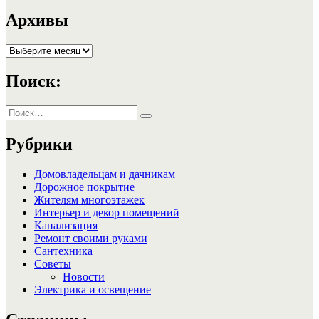
запись:
записям
Архивы
Архивы
Поиск:
Искать:
Поиск
Рубрики
Домовладельцам и дачникам
Дорожное покрытие
Жителям многоэтажек
Интерьер и декор помещений
Канализация
Ремонт своими руками
Сантехника
Советы
Новости
Электрика и освещение