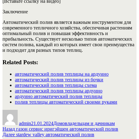
[Вставьте ссылку на видео]
Заключение
Автоматический полив является важным инструментом для
современного тепличного хозяйства, обеспечивая растениям
оптимальный полив и повышая эффективность и
прибыльность. Существует несколько типов автоматических
систем полива, каждый из которых имеет свои преимущества
и подходит для разных типов теплиц.
Related Posts:
автоматический полив теплицы на ардуино
автоматический полив теплицы из бочки
автоматический полив теплицы схема
автоматический полив теплицы ардуино
ардуино автоматический полив теплицы
полив теплицы автоматический своими руками
Автор
Опубликовано
Рубрики
admin
21.01.2024
Домовладельцам и дачникам
Навигация
Предыдущая
Назад
газон сервис иригэйшен автоматический полив
запись:
Следующая
Далее
stardew valley автоматический полив
по