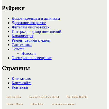
Поиск
Рубрики
Домовладельцам и дачникам
Дорожное покрытие
Жителям многоэтажек
Интерьер и декор помещений
Канализация
Ремонт своими руками
Сантехника
Советы
Новости
Электрика и освещение
Страницы
К читателю
Карта сайта
Контакты
click function
document getElementById
font-family Ubuntu
Hidcote Manor
return false
«вторичное» жилье