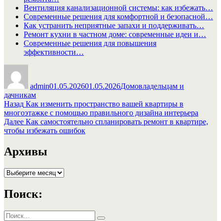
Вентиляция канализационной системы: как избежать…
Современные решения для комфортной и безопасной…
Как устранить неприятные запахи и поддерживать…
Ремонт кухни в частном доме: современные идеи и…
Современные решения для повышения
эффективности…
Автор
Опубликовано
Рубрики
admin
01.05.2026
01.05.2026
Домовладельцам и
дачникам
Навигация
Предыдущая
Назад
Как изменить пространство вашей квартиры в
запись:
многоэтажке с помощью правильного дизайна интерьера
по
Следующая
Далее
Как самостоятельно спланировать ремонт в квартире,
записям
запись:
чтобы избежать ошибок
Архивы
Архивы
Поиск:
Искать: