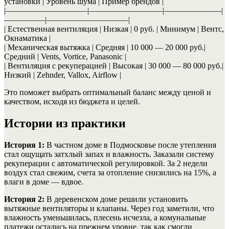
установки | Уровень шума | Пример брендов |
|——————————|—————————|———————|
—————|——————————|
| Естественная вентиляция | Низкая | 0 руб. | Минимум | Вентс,
Окнаматика |
| Механическая вытяжка | Средняя | 10 000 — 20 000 руб.|
Средний | Vents, Vortice, Panasonic |
| Вентиляция с рекуперацией | Высокая | 30 000 — 80 000 руб.|
Низкий | Zehnder, Vallox, Airflow |
Это поможет выбрать оптимальный баланс между ценой и
качеством, исходя из бюджета и целей.
Истории из практики
История 1:
В частном доме в Подмосковье после утепления
стал ощущать затхлый запах и влажность. Заказали систему
рекуперации с автоматической регулировкой. За 2 недели
воздух стал свежим, счета за отопление снизились на 15%, а
влаги в доме — вдвое.
История 2:
В деревенском доме решили установить
вытяжные вентиляторы и клапаны. Через год заметили, что
влажность уменьшилась, плесень исчезла, а комунальные
платежи остались на прежнем уровне, так как смогли