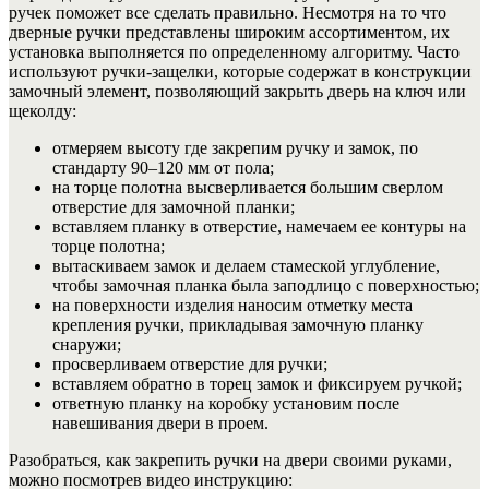
ручек поможет все сделать правильно. Несмотря на то что
дверные ручки представлены широким ассортиментом, их
установка выполняется по определенному алгоритму. Часто
используют ручки-защелки, которые содержат в конструкции
замочный элемент, позволяющий закрыть дверь на ключ или
щеколду:
отмеряем высоту где закрепим ручку и замок, по
стандарту 90–120 мм от пола;
на торце полотна высверливается большим сверлом
отверстие для замочной планки;
вставляем планку в отверстие, намечаем ее контуры на
торце полотна;
вытаскиваем замок и делаем стамеской углубление,
чтобы замочная планка была заподлицо с поверхностью;
на поверхности изделия наносим отметку места
крепления ручки, прикладывая замочную планку
снаружи;
просверливаем отверстие для ручки;
вставляем обратно в торец замок и фиксируем ручкой;
ответную планку на коробку установим после
навешивания двери в проем.
Разобраться, как закрепить ручки на двери своими руками,
можно посмотрев видео инструкцию: