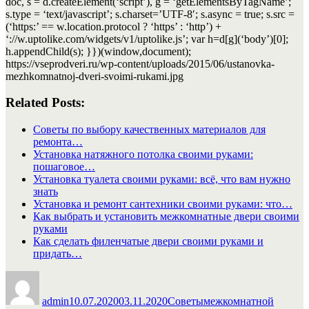
doc, s = d.createElement(‘script’), g = ‘getElementsByTagName’;
s.type = ‘text/javascript’; s.charset=’UTF-8′; s.async = true; s.src =
(‘https:’ == w.location.protocol ? ‘https’ : ‘http’) +
‘://w.uptolike.com/widgets/v1/uptolike.js’; var h=d[g](‘body’)[0];
h.appendChild(s); }})(window,document);
https://vseprodveri.ru/wp-content/uploads/2015/06/ustanovka-
mezhkomnatnoj-dveri-svoimi-rukami.jpg
Related Posts:
Советы по выбору качественных материалов для
ремонта…
Установка натяжного потолка своими руками:
пошаговое…
Установка туалета своими руками: всё, что вам нужно
знать
Установка и ремонт сантехники своими руками: что…
Как выбрать и установить межкомнатные двери своими
руками
Как сделать филенчатые двери своими руками и
придать…
Автор
Опубликовано
Рубрики
Метки
admin
10.07.2020
03.11.2020
Советы
межкомнатной