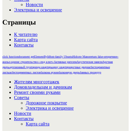
Новости
Электрика и освещение
Страницы
К читателю
Карта сайта
Контакты
click function
document getElementById
font-family Ubuntu
Hidcote Manor
return false
«вторичное»
жилье
«кризис строительство»
«под ключ»
Активные ригелем
Акустические панели
Арочная
дверь
адгезионный грунт
аренда квартиры
арку квартире
арочные двери
асбестоцементные
листы
асбестоцементных листов
балкона нужно
балконную дверь
банных процедур
Жителям многоэтажек
Домовладельцам и дачникам
Ремонт своими руками
Советы
Дорожное покрытие
Электрика и освещение
Новости
Контакты
Карта сайта