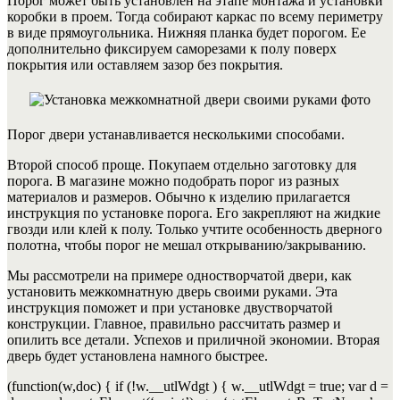
Порог может быть установлен на этапе монтажа и установки
коробки в проем.
Тогда собирают каркас по всему периметру
в виде прямоугольника. Нижняя планка будет порогом. Ее
дополнительно фиксируем саморезами к полу поверх
покрытия или оставляем зазор без покрытия.
Порог двери устанавливается несколькими способами.
Второй способ проще. Покупаем отдельно заготовку для
порога. В магазине можно подобрать порог из разных
материалов и размеров. Обычно к изделию прилагается
инструкция по установке порога. Его закрепляют на жидкие
гвозди или клей к полу. Только учтите особенность дверного
полотна, чтобы порог не мешал открыванию/закрыванию.
Мы рассмотрели на примере одностворчатой двери, как
установить межкомнатную дверь своими руками. Эта
инструкция поможет и при установке двустворчатой
конструкции. Главное, правильно рассчитать размер и
опилить все детали. Успехов и приличной экономии.
Вторая
дверь будет установлена намного быстрее.
(function(w,doc) { if (!w.__utlWdgt ) { w.__utlWdgt = true; var d =