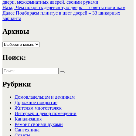
двери
,
межкомнатных дверей
,
своими руками
Навигация
Предыдущая
Назад
Чем покрыть деревянную дверь — советы новичкам
запись:
Следующая
Далее
Подбираем плинтус в цвет дверей – 33 шикарных
по
запись:
варианта
записям
Архивы
Архивы
Поиск:
Искать:
Поиск
Рубрики
Домовладельцам и дачникам
Дорожное покрытие
Жителям многоэтажек
Интерьер и декор помещений
Канализация
Ремонт своими руками
Сантехника
Советы