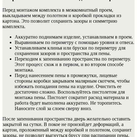
Перед монтажом комплекта в межкомнатный проем,
выкладываем между полотном и коробкой прокладки из
картона. Это позволит сохранить зазоры и симметрию
комплекта.
Аккуратно поднимаем изделие, устанавливаем в проем.
Выравниваем по периметру с помощью уровня и отвеса.
Устанавливаем клинья или бруски по периметру для
сохранения зазоров и пространства для пены.
Переходим к запениванию пространства по периметру.
Этот процесс схож и в первом, и во втором способе
монтажа.
Перед нанесением пены в промежутки, лицевые
стороны коробки закрываем малярным скотчем, чтобы
избежать попадания пены на изделие. Очистить ее
достаточно сложно. Воспользуйтесь пистолетом для
монтажа пены. Пистолет сократит расход материала и
работа будет выполнена аккуратно. Не торопитесь.
Наносите слой за слоем сверху вниз.
После запенивания пространства дверь желательно оставить
закрытой на сутки. В покое не произойдет деформаций, а
картон, проложенный между коробкой и полотном, сохранит
зазоры, не позволит выгнуться брусу при распирании пены.