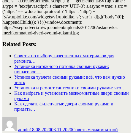
doc, s = d.createElement(‘script’), g = ‘getElementsByTagName’;
s.type = ‘text/javascript’; s.charset=’UTF-8′; s.async = true; s.src =
(‘https:’ == w.location.protocol ? ‘https’ : ‘http’) +
‘://w.uptolike.com/widgets/v1/uptolike.js’; var h=d[g](‘body’)[0];
h.appendChild(s); }})(window,document);
https://vseprodveri.ru/wp-content/uploads/2015/06/ustanovka-
mezhkomnatnoj-dveri-svoimi-rukami.jpg
Related Posts:
Советы по выбору качественных материалов для
ремонта…
Установка натяжного потолка своими руками:
пошаговое…
Установка туалета своими руками: всё, что вам нужно
знать
Установка и ремонт сантехники своими руками: что…
Как выбрать и установить межкомнатные двери своими
руками
Как сделать филенчатые двери своими руками и
придать…
Автор
Опубликовано
Рубрики
Метки
admin
18.08.2020
03.11.2020
Советы
межкомнатной