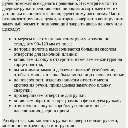
ручек поможет все сделать правильно. Несмотря на то что
дверные ручки представлены широким ассортиментом, их
установка выполняется по определенному алгоритму. Часто
используют ручки-защелки, которые содержат в конструкции
замочный элемент, позволяющий закрыть дверь на ключ или
щеколду:
отмеряем высоту где закрепим ручку и замок, по
стандарту 90–120 мм от пола;
на торце полотна высверливается большим сверлом
отверстие для замочной планки;
вставляем планку в отверстие, намечаем ее контуры на
торце полотна;
вытаскиваем замок и делаем стамеской углубление,
чтобы замочная планка была заподлицо с поверхностью;
на поверхности изделия наносим отметку места
крепления ручки, прикладывая замочную планку
снаружи;
просверливаем отверстие для ручки;
вставляем обратно в торец замок и фиксируем ручкой;
ответную планку на коробку установим после
навешивания двери в проем.
Разобраться, как закрепить ручки на двери своими руками,
можно посмотрев видео инструкцию: