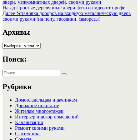
двери
,
межкомнатных дверей
,
своими руками
Навигация
Предыдущая
Назад
Простые деревянные двери фото и видео от профи
запись:
Следующая
Далее
Установка доборов на входную металлическую дверь
по
запись:
своими руками (на пену, гвоздики, саморезы)
записям
Архивы
Архивы
Поиск:
Искать:
Поиск
Рубрики
Домовладельцам и дачникам
Дорожное покрытие
Жителям многоэтажек
Интерьер и декор помещений
Канализация
Ремонт своими руками
Сантехника
Советы