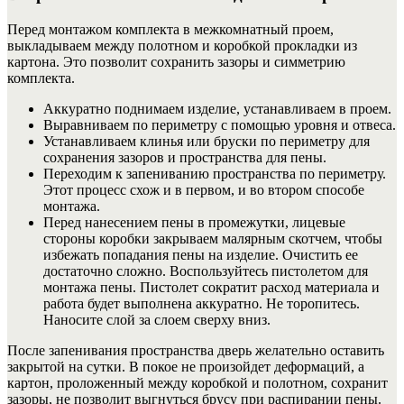
Перед монтажом комплекта в межкомнатный проем,
выкладываем между полотном и коробкой прокладки из
картона. Это позволит сохранить зазоры и симметрию
комплекта.
Аккуратно поднимаем изделие, устанавливаем в проем.
Выравниваем по периметру с помощью уровня и отвеса.
Устанавливаем клинья или бруски по периметру для
сохранения зазоров и пространства для пены.
Переходим к запениванию пространства по периметру.
Этот процесс схож и в первом, и во втором способе
монтажа.
Перед нанесением пены в промежутки, лицевые
стороны коробки закрываем малярным скотчем, чтобы
избежать попадания пены на изделие. Очистить ее
достаточно сложно. Воспользуйтесь пистолетом для
монтажа пены. Пистолет сократит расход материала и
работа будет выполнена аккуратно. Не торопитесь.
Наносите слой за слоем сверху вниз.
После запенивания пространства дверь желательно оставить
закрытой на сутки. В покое не произойдет деформаций, а
картон, проложенный между коробкой и полотном, сохранит
зазоры, не позволит выгнуться брусу при распирании пены.