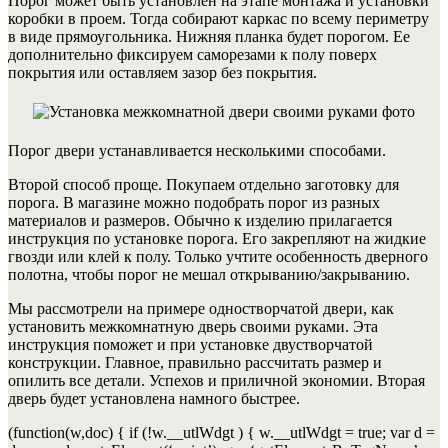
Порог может быть установлен на этапе монтажа и установки
коробки в проем.
Тогда собирают каркас по всему периметру
в виде прямоугольника. Нижняя планка будет порогом. Ее
дополнительно фиксируем саморезами к полу поверх
покрытия или оставляем зазор без покрытия.
Порог двери устанавливается несколькими способами.
Второй способ проще. Покупаем отдельно заготовку для
порога. В магазине можно подобрать порог из разных
материалов и размеров. Обычно к изделию прилагается
инструкция по установке порога. Его закрепляют на жидкие
гвозди или клей к полу. Только учтите особенность дверного
полотна, чтобы порог не мешал открыванию/закрыванию.
Мы рассмотрели на примере одностворчатой двери, как
установить межкомнатную дверь своими руками. Эта
инструкция поможет и при установке двустворчатой
конструкции. Главное, правильно рассчитать размер и
опилить все детали. Успехов и приличной экономии.
Вторая
дверь будет установлена намного быстрее.
(function(w,doc) { if (!w.__utlWdgt ) { w.__utlWdgt = true; var d =