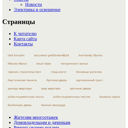
Новости
Электрика и освещение
Страницы
К читателю
Карта сайта
Контакты
click function
document getElementById
font-family Ubuntu
Hidcote Manor
return false
«вторичное» жилье
«кризис строительство»
«под ключ»
Активные ригелем
Акустические панели
Арочная дверь
адгезионный грунт
аренда квартиры
арку квартире
арочные двери
асбестоцементные листы
асбестоцементных листов
балкона нужно
балконную дверь
банных процедур
Жителям многоэтажек
Домовладельцам и дачникам
Ремонт своими руками