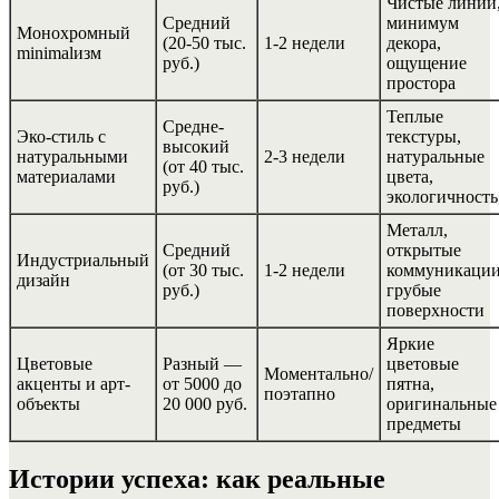
Чистые линии
Средний
минимум
Монохромный
(20-50 тыс.
1-2 недели
декора,
minimalизм
руб.)
ощущение
простора
Теплые
Средне-
Эко-стиль с
текстуры,
высокий
натуральными
2-3 недели
натуральные
(от 40 тыс.
материалами
цвета,
руб.)
экологичность
Металл,
Средний
открытые
Индустриальный
(от 30 тыс.
1-2 недели
коммуникации
дизайн
руб.)
грубые
поверхности
Яркие
Цветовые
Разный —
цветовые
Моментально/
акценты и арт-
от 5000 до
пятна,
поэтапно
объекты
20 000 руб.
оригинальные
предметы
Истории успеха: как реальные