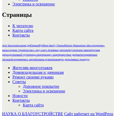
Электрика и освещение
Страницы
К читателю
Карта сайта
Контакты
click function
document getElementById
font-family Ubuntu
Hidcote Manor
return false
«вторичное»
жилье
«кризис строительство»
«под ключ»
Активные ригелем
Акустические панели
Арочная
дверь
адгезионный грунт
аренда квартиры
арку квартире
арочные двери
асбестоцементные
листы
асбестоцементных листов
балкона нужно
балконную дверь
банных процедур
Жителям многоэтажек
Домовладельцам и дачникам
Ремонт своими руками
Советы
Дорожное покрытие
Электрика и освещение
Новости
Контакты
Карта сайта
НАУКА О БЛАГОУСТРОЙСТВЕ
Сайт работает на WordPress