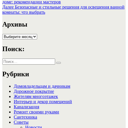
запись:
доме: рекомендации мастеров
по
Следующая
Далее
Безопасные и стильные решения для освещения ванной
записям
запись:
комнаты: что выбрать
Архивы
Архивы
Поиск:
Искать:
Поиск
Рубрики
Домовладельцам и дачникам
Дорожное покрытие
Жителям многоэтажек
Интерьер и декор помещений
Канализация
Ремонт своими руками
Сантехника
Советы
Новости