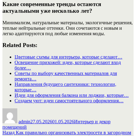
Какие современные тренды остаются
актуальными уже несколько лет?
Минимализм, натуральные материалы, экологичные решения,
теплые нейтральные оттенки. Они сочетаются с новым и
легко адаптируются под любые изменения моды.
Related Posts:
Цветовые схемы для интерьера, которые сделают…
Освещение прихожей: идеи, которые сделают вход
более…
Советы по выбору качественных материалов для
ремонта…
Направления будущего сантехники: технологии,
которые…
Идеи для оформления балкона или лоджии, которые…
Создаем уют: идеи самостоятельного оформления…
Автор
Опубликовано
Рубрики
admin
27.05.2026
01.05.2026
Интерьер и декор
помещений
Навигация
Предыдущая
Назад
Как правильно организовать электросети в загородном