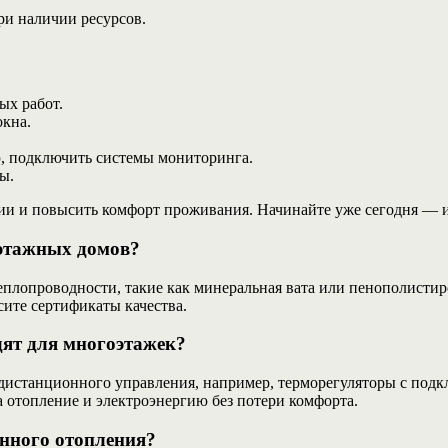
и наличии ресурсов.
ых работ.
окна.
.
ю, подключить системы мониторинга.
ы.
и и повысить комфорт проживания. Начинайте уже сегодня — и 
этажных домов?
лопроводности, такие как минеральная вата или пенополистиро
сите сертификаты качества.
дят для многоэтажек?
истанционного управления, например, терморегуляторы с подк
а отопление и электроэнергию без потери комфорта.
нного отопления?