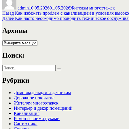
admin
10.05.2026
01.05.2026
Жителям многоэтажек
Навигация
Предыдущая
Назад
Как избежать проблем с канализацией в условиях высоко
запись:
Следующая
Далее
Как часто необходимо проводить техническое обслужив
по
запись:
записям
Архивы
Архивы
Поиск:
Искать:
Поиск
Рубрики
Домовладельцам и дачникам
Дорожное покрытие
Жителям многоэтажек
Интерьер и декор помещений
Канализация
Ремонт своими руками
Сантехника
Советы