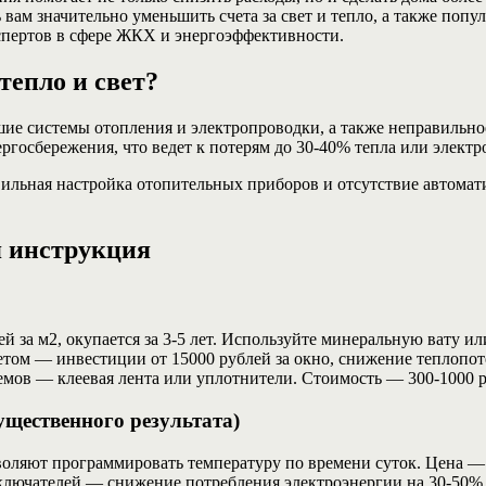
 вам значительно уменьшить счета за свет и тепло, а также по
спертов в сфере ЖКХ и энергоэффективности.
тепло и свет?
е системы отопления и электропроводки, а также неправильно
госбережения, что ведет к потерям до 30-40% тепла или электр
льная настройка отопительных приборов и отсутствие автомати
я инструкция
й за м2, окупается за 3-5 лет. Используйте минеральную вату и
том — инвестиции от 15000 рублей за окно, снижение теплопот
емов — клеевая лента или уплотнители. Стоимость — 300-1000 р
ущественного результата)
ляют программировать температуру по времени суток. Цена — о
лючателей — снижение потребления электроэнергии на 30-50%.