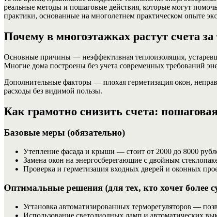
реальные методы и пошаговые действия, которые могут помочь
практики, основанные на многолетнем практическом опыте эк
Почему в многоэтажках растут счета за 
Основные причины — неэффективная теплоизоляция, устаревши
Многие дома построены без учета современных требований энер
Дополнительные факторы — плохая герметизация окон, неправи
расходы без видимой пользы.
Как грамотно снизить счета: пошагова
Базовые меры (обязательно)
Утепление фасада и крыши — стоит от 2000 до 8000 рубле
Замена окон на энергосберегающие с двойным стеклопаке
Проверка и герметизация входных дверей и оконных про
Оптимальные решения (для тех, кто хочет более с
Установка автоматизированных терморегуляторов — позво
Использование светодиодных ламп и автоматических вык