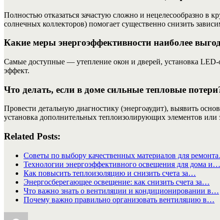
Полностью отказаться зачастую сложно и нецелесообразно в к
солнечных коллекторов) помогает существенно снизить зависи
Какие меры энергоэффективности наиболее выгод
Самые доступные — утепление окон и дверей, установка LED-
эффект.
Что делать, если в доме сильные тепловые потери
Провести детальную диагностику (энергоаудит), выявить основ
установка дополнительных теплоизолирующих элементов или 
Related Posts:
Советы по выбору качественных материалов для ремонт
Технологии энергоэффективного освещения для дома и
Как повысить теплоизоляцию и снизить счета за…
Энергосберегающее освещение: как снизить счета за…
Что важно знать о вентиляции и кондиционировании в…
Почему важно правильно организовать вентиляцию в…
Автор
Опубликовано
Рубрики