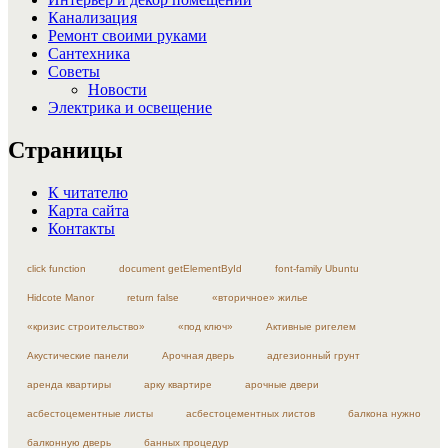
Канализация
Ремонт своими руками
Сантехника
Советы
Новости
Электрика и освещение
Страницы
К читателю
Карта сайта
Контакты
click function
document getElementById
font-family Ubuntu
Hidcote Manor
return false
«вторичное» жилье
«кризис строительство»
«под ключ»
Активные ригелем
Акустические панели
Арочная дверь
адгезионный грунт
аренда квартиры
арку квартире
арочные двери
асбестоцементные листы
асбестоцементных листов
балкона нужно
балконную дверь
банных процедур