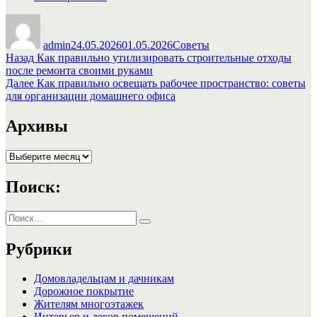
Автор
Опубликовано
Рубрики
admin
24.05.2026
01.05.2026
Советы
Навигация
Предыдущая
Назад
Как правильно утилизировать строительные отходы
запись:
после ремонта своими руками
по
Следующая
Далее
Как правильно освещать рабочее пространство: советы
записям
запись:
для организации домашнего офиса
Архивы
Архивы
Поиск:
Искать:
Поиск
Рубрики
Домовладельцам и дачникам
Дорожное покрытие
Жителям многоэтажек
Интерьер и декор помещений