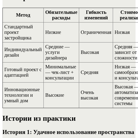
Обязательные
Гибкость
Стоимо
Метод
расходы
изменений
реализа
Стандартный
проект
Низкие
Ограниченная
Низкая
застройщика
Средние —
Средняя 
Индивидуальный
услуги
Высокая
зависит от
дизайн
дизайнера
сложности
Минимальные
Низкая —
Готовый проект с
— чек-лист +
Средняя
самообраз
адаптацией
консультации
и консульт
Высокая 
Инновационные
Очень
автоматиза
технологии и
Высокие
высокая
современн
умный дом
системы
Истории из практики
История 1: Удачное использование пространства