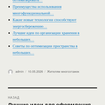
Преимущества использования
многофункциональной…
Какие новые технологии способствуют
энергосбережению…
Лучшие идеи по организации хранения в
небольших…
Советы по оптимизации пространства в
небольших…
Автор
Опубликовано
Рубрики
admin
10.05.2026
Жителям многоэтажек
Навигация
НАЗАД
по
Лучшие идеи для оформления
Предыдущая