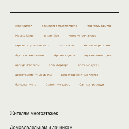
click function
document getElementById
font-family Ubuntu
Hidcote Manor
return false
«вторичное» жилье
«кризис строительство»
«под ключ»
Активные ригелем
Акустические панели
Арочная дверь
адгезионный грунт
аренда квартиры
арку квартире
арочные двери
асбестоцементные листы
асбестоцементных листов
балкона нужно
балконную дверь
банных процедур
Жителям многоэтажек
Домовладельцам и дачникам