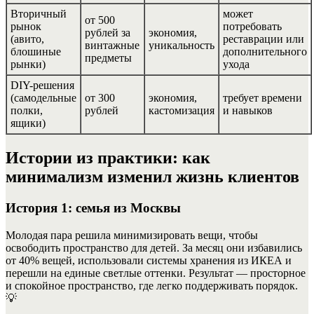
Вторичный
может
от 500
рынок
потребовать
рублей за
экономия,
(авито,
реставрации или
винтажные
уникальность
блошиные
дополнительного
предметы
рынки)
ухода
DIY-решения
(самодельные
от 300
экономия,
требует времени
полки,
рублей
кастомизация
и навыков
ящики)
Истории из практики: как
минимализм изменил жизнь клиентов
История 1: семья из Москвы
Молодая пара решила минимизировать вещи, чтобы
освободить пространство для детей. За месяц они избавились
от 40% вещей, использовали системы хранения из ИКЕА и
перешли на единые светлые оттенки. Результат — просторное
и спокойное пространство, где легко поддерживать порядок.
💡