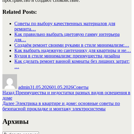
пространство и создают спокойствие.
Related Posts:
Советы по выбору качественных материалов для
ремонта…
Как правильно выбрать цветовую гамму интерьера
для…
Создаём ремонт своими руками в стиле минимализм:…
Как выбрать надежную сантехнику для квартиры и не…
Кухня в стиле минимализм: преимущества дизайна
Как сделать ремонт ванной комнаты без лишних затрат:
…
Автор
Опубликовано
Рубрики
admin
31.05.2026
01.05.2026
Советы
Навигация
Предыдущая
Назад
Преимущества и недостатки разных видов освещения в
запись:
доме
по
Следующая
Далее
Электрика в квартире и доме: основные советы по
записям
запись:
безопасной прокладке и монтажу электросистемы
Архивы
Архивы