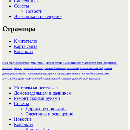
Сантехника
Советы
Новости
Электрика и освещение
Страницы
К читателю
Карта сайта
Контакты
click function
document getElementById
font-family Ubuntu
Hidcote Manor
return false
«вторичное»
жилье
«кризис строительство»
«под ключ»
Активные ригелем
Акустические панели
Арочная
дверь
адгезионный грунт
аренда квартиры
арку квартире
арочные двери
асбестоцементные
листы
асбестоцементных листов
балкона нужно
балконную дверь
банных процедур
Жителям многоэтажек
Домовладельцам и дачникам
Ремонт своими руками
Советы
Дорожное покрытие
Электрика и освещение
Новости
Контакты
Карта сайта