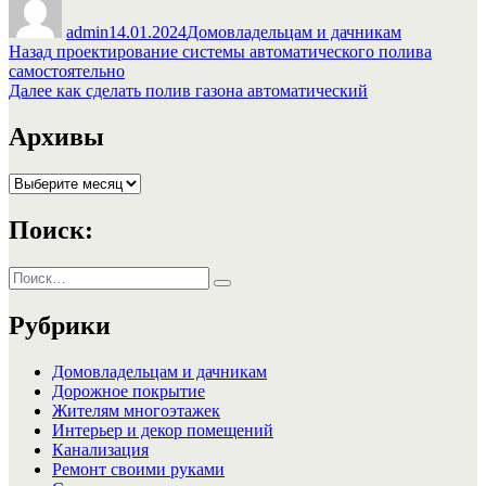
admin
14.01.2024
Домовладельцам и дачникам
Навигация
Предыдущая
Назад
проектирование системы автоматического полива
запись:
самостоятельно
по
Следующая
Далее
как сделать полив газона автоматический
записям
запись:
Архивы
Архивы
Поиск:
Искать:
Поиск
Рубрики
Домовладельцам и дачникам
Дорожное покрытие
Жителям многоэтажек
Интерьер и декор помещений
Канализация
Ремонт своими руками