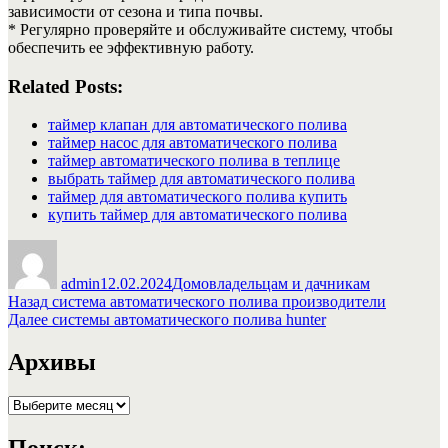
зависимости от сезона и типа почвы.
* Регулярно проверяйте и обслуживайте систему, чтобы
обеспечить ее эффективную работу.
Related Posts:
таймер клапан для автоматического полива
таймер насос для автоматического полива
таймер автоматического полива в теплице
выбрать таймер для автоматического полива
таймер для автоматического полива купить
купить таймер для автоматического полива
Автор
Опубликовано
Рубрики
admin
12.02.2024
Домовладельцам и дачникам
Навигация
Предыдущая
Назад
система автоматического полива производители
запись:
Следующая
Далее
системы автоматического полива hunter
по
запись:
записям
Архивы
Архивы
Поиск: