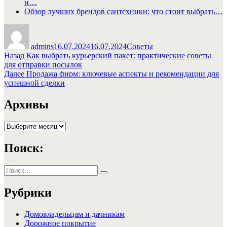
и…
Обзор лучших брендов сантехники: что стоит выбрать…
Автор
Опубликовано
Рубрики
admins
16.07.2024
16.07.2024
Советы
Навигация
Предыдущая
Назад
Как выбрать курьерский пакет: практические советы
запись:
для отправки посылок
по
Следующая
Далее
Продажа фирм: ключевые аспекты и рекомендации для
записям
запись:
успешной сделки
Архивы
Архивы
Поиск:
Искать:
Поиск
Рубрики
Домовладельцам и дачникам
Дорожное покрытие