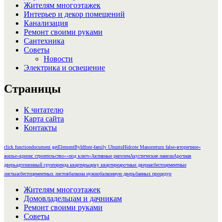
Жителям многоэтажек
Интерьер и декор помещений
Канализация
Ремонт своими руками
Сантехника
Советы
Новости
Электрика и освещение
Страницы
К читателю
Карта сайта
Контакты
click function
document getElementById
font-family Ubuntu
Hidcote Manor
return false
«вторичное»
жилье
«кризис строительство»
«под ключ»
Активные ригелем
Акустические панели
Арочная
дверь
адгезионный грунт
аренда квартиры
арку квартире
арочные двери
асбестоцементные
листы
асбестоцементных листов
балкона нужно
балконную дверь
банных процедур
Жителям многоэтажек
Домовладельцам и дачникам
Ремонт своими руками
Советы