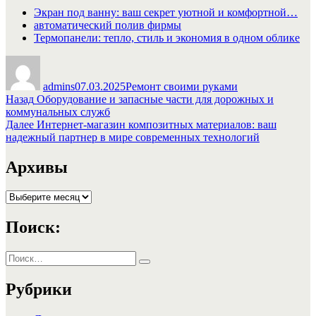
Экран под ванну: ваш секрет уютной и комфортной…
автоматический полив фирмы
Термопанели: тепло, стиль и экономия в одном облике
Автор
Опубликовано
Рубрики
admins
07.03.2025
Ремонт своими руками
Навигация
Предыдущая
Назад
Оборудование и запасные части для дорожных и
запись:
коммунальных служб
по
Следующая
Далее
Интернет-магазин композитных материалов: ваш
записям
запись:
надежный партнер в мире современных технологий
Архивы
Архивы
Поиск:
Искать:
Поиск
Рубрики