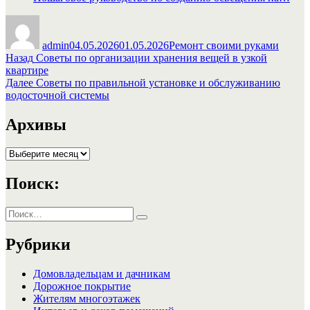
Автор
Опубликовано
Рубрики
admin
04.05.2026
01.05.2026
Ремонт своими руками
Навигация
Предыдущая
Назад
Советы по организации хранения вещей в узкой
запись:
квартире
по
Следующая
Далее
Советы по правильной установке и обслуживанию
записям
запись:
водосточной системы
Архивы
Архивы
Поиск:
Искать:
Поиск
Рубрики
Домовладельцам и дачникам
Дорожное покрытие
Жителям многоэтажек