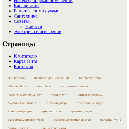
Интерьер и декор помещений
Канализация
Ремонт своими руками
Сантехника
Советы
Новости
Электрика и освещение
Страницы
К читателю
Карта сайта
Контакты
click function
document getElementById
font-family Ubuntu
Hidcote Manor
return false
«вторичное» жилье
«кризис строительство»
«под ключ»
Активные ригелем
Акустические панели
Арочная дверь
адгезионный грунт
аренда квартиры
арку квартире
арочные двери
асбестоцементные листы
асбестоцементных листов
балкона нужно
балконную дверь
банных процедур