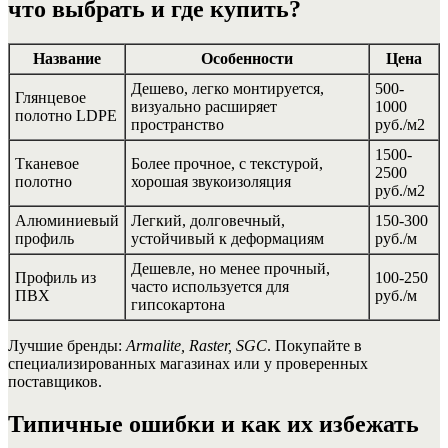
что выбрать и где купить?
Название
Особенности
Цена
Дешево, легко монтируется,
500-
Глянцевое
визуально расширяет
1000
полотно LDPE
пространство
руб./м2
1500-
Тканевое
Более прочное, с текстурой,
2500
полотно
хорошая звукоизоляция
руб./м2
Алюминиевый
Легкий, долговечный,
150-300
профиль
устойчивый к деформациям
руб./м
Дешевле, но менее прочный,
Профиль из
100-250
часто используется для
ПВХ
руб./м
гипсокартона
Лучшие бренды:
Armalite, Raster, SGC
. Покупайте в
специализированных магазинах или у проверенных
поставщиков.
Типичные ошибки и как их избежать