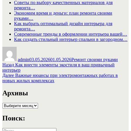
Советы по выбору качественных материалов для
ремонта…
Экономим время и деньги: план ремонта своими
руками…
Как выбрать оптимальный дизайн интерьера для
ремонта…
Современные тренды в оформлении интерьера вашей…
Как создать стильный интерьер спальни в загородном…
Автор
Опубликовано
Рубрики
admin
03.05.2026
01.05.2026
Ремонт своими руками
Навигация
Предыдущая
Назад
Как внести элементы экостиля в ваш привычный
запись:
интерьер
по
Следующая
Далее
Важные нюансы при электромонтажных работах в
записям
запись:
новых жилых комплексах
Архивы
Архивы
Поиск:
Искать: