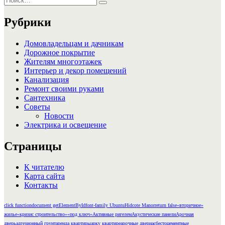
Поиск
Рубрики
Домовладельцам и дачникам
Дорожное покрытие
Жителям многоэтажек
Интерьер и декор помещений
Канализация
Ремонт своими руками
Сантехника
Советы
Новости
Электрика и освещение
Страницы
К читателю
Карта сайта
Контакты
click function
document getElementById
font-family Ubuntu
Hidcote Manor
return false
«вторичное»
жилье
«кризис строительство»
«под ключ»
Активные ригелем
Акустические панели
Арочная
дверь
адгезионный грунт
аренда квартиры
арку квартире
арочные двери
асбестоцементные