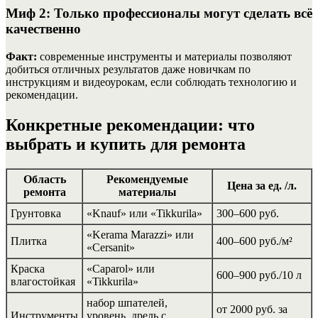
Миф 2: Только профессионалы могут сделать всё
качественно
Факт:
современные инструменты и материалы позволяют
добиться отличных результатов даже новичкам по
инструкциям и видеоурокам, если соблюдать технологию и
рекомендации.
Конкретные рекомендации: что
выбрать и купить для ремонта
Область
Рекомендуемые
Цена за ед. /л.
ремонта
материалы
Грунтовка
«Knauf» или «Tikkurila»
300–600 руб.
«Kerama Marazzi» или
Плитка
400–600 руб./м²
«Cersanit»
Краска
«Caparol» или
600–900 руб./10 л
влагостойкая
«Tikkurila»
набор шпателей,
от 2000 руб. за
Инструменты
уровень, дрель с