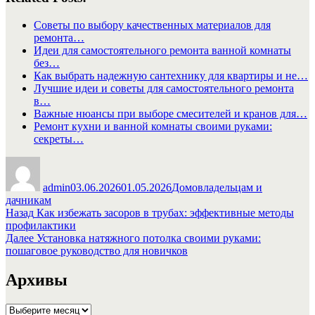
Советы по выбору качественных материалов для
ремонта…
Идеи для самостоятельного ремонта ванной комнаты
без…
Как выбрать надежную сантехнику для квартиры и не…
Лучшие идеи и советы для самостоятельного ремонта
в…
Важные нюансы при выборе смесителей и кранов для…
Ремонт кухни и ванной комнаты своими руками:
секреты…
Автор
Опубликовано
Рубрики
admin
03.06.2026
01.05.2026
Домовладельцам и
дачникам
Навигация
Предыдущая
Назад
Как избежать засоров в трубах: эффективные методы
запись:
профилактики
по
Следующая
Далее
Установка натяжного потолка своими руками:
записям
запись:
пошаговое руководство для новичков
Архивы
Архивы