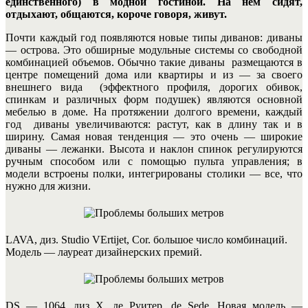
единственного) в модной гостиной.
На нем сидят,
отдыхают, общаются, короче говоря, живут.
Почти каждый год появляются новые типы диванов: диваны
— острова. Это обширные модульные системы со свободной
комбинацией объемов. Обычно такие диваны размещаются в
центре помещений дома или квартиры и из — за своего
внешнего вида (эффектного профиля, дорогих обивок,
спинкам и различных форм подушек) являются основной
мебелью в доме. На протяжении долгого времени, каждый
год диваны увеличиваются: растут, как в длину так и в
ширину. Самая новая тенденция — это очень — широкие
диваны — лежанки.
Высота и наклон спинок регулируются
ручным способом или с помощью пульта управления; в
модели встроены полки, интегрированы столики — все, что
нужно для жизни.
LAVA, диз. Studio VErtijet, Cor. большое число комбинаций.
Модель — лауреат дизайнерских премий.
DS — 1064, диз Х. де Руитер, de Sede. Новая модель —