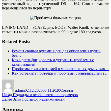
увеличенный вариант успешной DS — 164. Спинки так же
перемещаются по периметру.
LIVING LAND _ SCAPE, диз, EOOS, Walter Knoll, отдельные
сегменты можно разворачивать на 90 и даже 180 градусов.
Related Posts:
Ремонт своими руками: идеи для обновления кухни
без…
Как идентифицировать и устранить проблемы с
канализацией
Проблемы с канализацией в многоэтажных домах: как…
Как устранить протечки и проблемы с канализацией в…
Автор
Опубликовано
Рубрики
admin
02.12.2020
03.11.2020
Советы
Навигация
Предыдущая
Назад
Подвиды и особенности напоромеров
запись:
Следующая
Далее
Займ под залог недвижимости
по
запись:
записям
Архивы