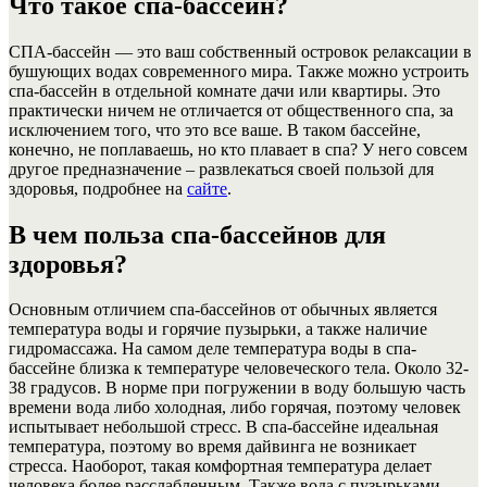
Что такое спа-бассейн?
СПА-бассейн — это ваш собственный островок релаксации в
бушующих водах современного мира. Также можно устроить
спа-бассейн в отдельной комнате дачи или квартиры. Это
практически ничем не отличается от общественного спа, за
исключением того, что это все ваше. В таком бассейне,
конечно, не поплаваешь, но кто плавает в спа? У него совсем
другое предназначение – развлекаться своей пользой для
здоровья, подробнее на
сайте
.
В чем польза спа-бассейнов для
здоровья?
Основным отличием спа-бассейнов от обычных является
температура воды и горячие пузырьки, а также наличие
гидромассажа. На самом деле температура воды в спа-
бассейне близка к температуре человеческого тела. Около 32-
38 градусов. В норме при погружении в воду большую часть
времени вода либо холодная, либо горячая, поэтому человек
испытывает небольшой стресс. В спа-бассейне идеальная
температура, поэтому во время дайвинга не возникает
стресса. Наоборот, такая комфортная температура делает
человека более расслабленным. Также вода с пузырьками