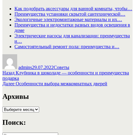
Как подобрать аксессуары для ванной комнаты, чтобы…
Преимущества установки скрытой сантехнической…
Экологичные электромонтажные материалы и их…
Преимущества и недостатки разных видов освещения в
доме
Электрические насосы для канализации: преимущества
и…
Самостоятельный ремонт пола: преимущества и…
Автор
Опубликовано
Рубрики
admins
29.07.2022
Советы
Навигация
Предыдущая
Назад
Клубника в шоколаде — особенности и преимущества
запись:
подарка
по
Следующая
Далее
Особенности выбора межкомнатных дверей
записям
запись:
Архивы
Архивы
Поиск:
Искать: