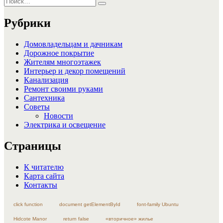
Поиск
Рубрики
Домовладельцам и дачникам
Дорожное покрытие
Жителям многоэтажек
Интерьер и декор помещений
Канализация
Ремонт своими руками
Сантехника
Советы
Новости
Электрика и освещение
Страницы
К читателю
Карта сайта
Контакты
click function
document getElementById
font-family Ubuntu
Hidcote Manor
return false
«вторичное» жилье