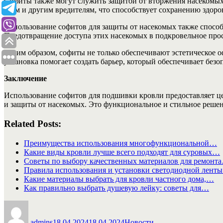
Софиты также могут служить защитой от вторжения насекомых 
осам и другим вредителям, что способствует сохранению здоро
Использование софитов для защиты от насекомых также способ
Предотвращение доступа этих насекомых в подкровельное про
Таким образом, софиты не только обеспечивают эстетическое 
установка помогает создать барьер, который обеспечивает без
Заключение
Использование софитов для подшивки кровли предоставляет ц
и защиты от насекомых. Это функциональное и стильное решен
Related Posts:
Преимущества использования многофункциональной…
Какие виды кровли лучше всего подходят для суровых…
Советы по выбору качественных материалов для ремонт
Правила использования и установки светодиодной лент
Какие материалы выбрать для кровли частного дома,…
Как правильно выбрать душевую лейку: советы для…
Автор
Опубликовано
Рубрики
admins
18.04.2024
18.04.2024
Новости