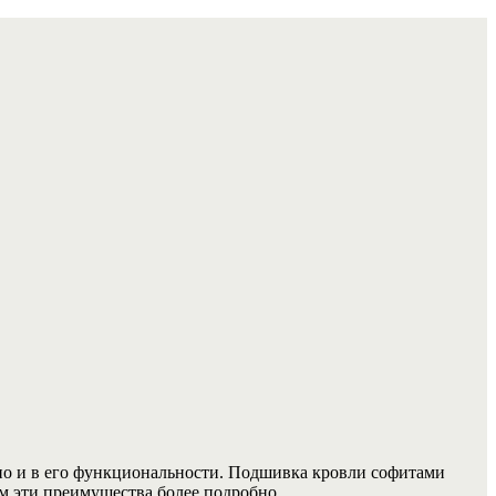
но и в его функциональности. Подшивка кровли софитами
м эти преимущества более подробно.