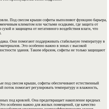
ровли. Под свесом крыши софиты выполняют функцию барьера,
еменчивым климатом или частыми осадками, где защита от
 сухой и защищена от негативного воздействия влаги, что
.
рдака. Они помогают поддерживать стабильную температуру в
материалов. Это особенно важно в зонах с высокой
лостности здания. Таким образом, софиты не только защищают
ые под свесом крыши, софиты обеспечивают естественный
й поток помогает регулировать температуру и влажность,
нных под кровлей. Она предотвращает накопление вредных
. Это особенно важно для жилых помещений, где качество
способствует увеличению энергоэффективности здания,