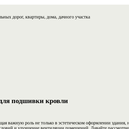
ьных дорог, квартиры, дома, дачного участка
для подшивки кровли
щая важную роль не только в эстетическом оформлении здания, 
словий и улучшение вентиляции помещений. Давайте рассмотри