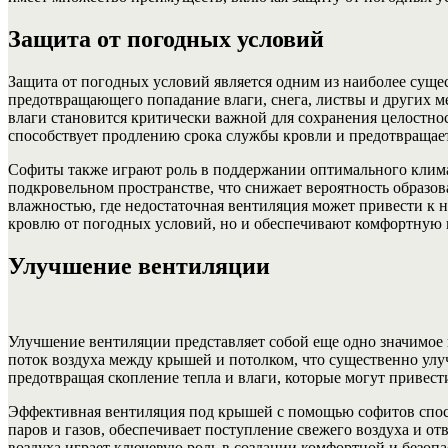
Защита от погодных условий
Защита от погодных условий является одним из наиболее сущ
предотвращающего попадание влаги, снега, листвы и других м
влаги становится критически важной для сохранения целостнос
способствует продлению срока службы кровли и предотвращает
Софиты также играют роль в поддержании оптимального клима
подкровельном пространстве, что снижает вероятность образо
влажностью, где недостаточная вентиляция может привести к н
кровлю от погодных условий, но и обеспечивают комфортную и
Улучшение вентиляции
Улучшение вентиляции представляет собой еще одно значимо
поток воздуха между крышей и потолком, что существенно улу
предотвращая скопление тепла и влаги, которые могут привест
Эффективная вентиляция под крышей с помощью софитов спос
паров и газов, обеспечивает поступление свежего воздуха и о
воздуха играет ключевую роль в создании комфортной и безо