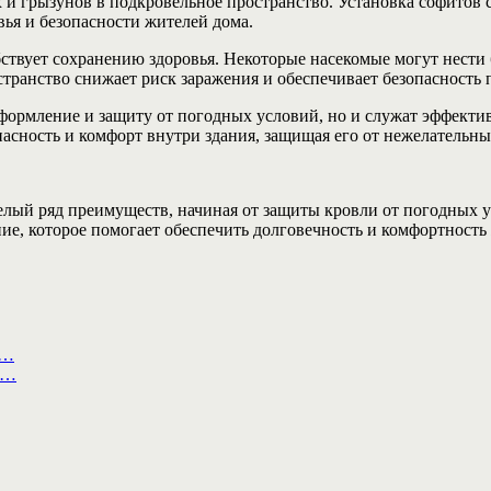
и грызунов в подкровельное пространство. Установка софитов с
вья и безопасности жителей дома.
ствует сохранению здоровья. Некоторые насекомые могут нести 
странство снижает риск заражения и обеспечивает безопасност
оформление и защиту от погодных условий, но и служат эффект
опасность и комфорт внутри здания, защищая его от нежелательн
елый ряд преимуществ, начиная от защиты кровли от погодных 
ие, которое помогает обеспечить долговечность и комфортность
а…
ы…