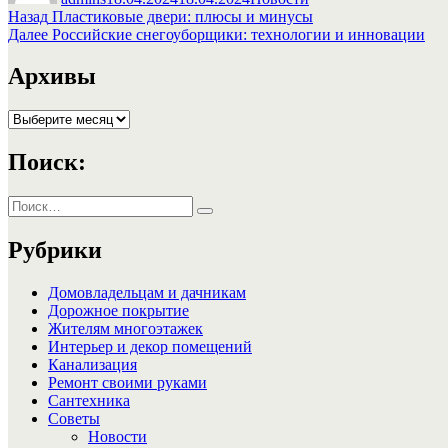
Навигация
Предыдущая
Назад
Пластиковые двери: плюсы и минусы
запись:
Следующая
Далее
Российские снегоуборщики: технологии и инновации
по
запись:
записям
Архивы
Архивы
Поиск:
Искать:
Поиск
Рубрики
Домовладельцам и дачникам
Дорожное покрытие
Жителям многоэтажек
Интерьер и декор помещений
Канализация
Ремонт своими руками
Сантехника
Советы
Новости