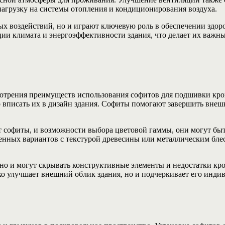
нагрузку на системы отопления и кондиционирования воздуха.
х воздействий, но и играют ключевую роль в обеспечении здор
ции климата и энергоэффективности здания, что делает их важ
мотрения преимуществ использования софитов для подшивки кро
о вписать их в дизайн здания. Софиты помогают завершить внеш
т софиты, и возможности выбора цветовой гаммы, они могут бы
менных вариантов с текстурой древесины или металлическим бл
 но и могут скрывать конструктивные элементы и недостатки кр
ко улучшает внешний облик здания, но и подчеркивает его инди