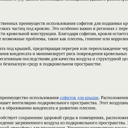
ественных преимуществ использования софитов для подшивки к
елких частиц под кровлю. Это особенно важно в регионах с пер
ти кровельной конструкции. Благодаря софитам, кровля остается
 возможные проблемы, такие как плесень, гниение или коррозия
та под крышей, предотвращая перегрев или переохлаждение че
вания конденсата и минимизирует риск повреждения кровельных 
егативным последствиям для качества воздуха и структурной це
 безопасную среду в подкровельном пространстве.
е преимущество использования
софитов для крыши
. Расположенн
чшает вентиляцию подкровельного пространства. Этот воздушны
и к образованию конденсата и развитию плесени.
обствует сохранению здоровой среды в помещениях, расположе
тведение загрязненного воздуха из подкровельного пространства
пасной атмосферы для проживания. Улучшение вентиляции также 