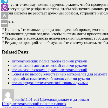
* Запустите систему полива в ручном режиме, чтобы проверить
* Отрегулируйте разбрызгиватели, чтобы обеспечить равномер
* Если система не работает должным образом, устраните непол
Советы:
* Используйте медные провода для надежной проводимости.
* Установите датчик осадков, чтобы система могла приостанавл
* Рассмотрите возможность использования подземных труб дл
* Регулярно проверяйте и обслуживайте систему полива, чтоб
Related Posts:
автоматический полив газона своими руками
полив газона автоматический своими руками
полив газона своими руками автоматический
Советы по выбору качественных материалов для ремонт
простой автоматический полив своими руками
полив грядок автоматический своими руками
Автор
Опубликовано
Рубрики
admin
11.01.2024
Домовладельцам и дачникам
Навигация
Предыдущая
Назад
автоматический полив в парник
запись:
Следующая