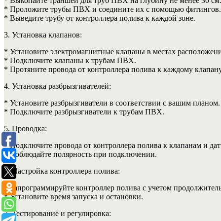
* Выкопайте траншеи для труб ПВХ на глубину не менее 30 см
* Проложите трубы ПВХ и соедините их с помощью фитингов.
* Выведите трубу от контроллера полива к каждой зоне.
3. Установка клапанов:
* Установите электромагнитные клапаны в местах расположени
* Подключите клапаны к трубам ПВХ.
* Протяните провода от контроллера полива к каждому клапану
4. Установка разбрызгивателей:
* Установите разбрызгиватели в соответствии с вашим планом.
* Подключите разбрызгиватели к трубам ПВХ.
5. Проводка:
* Подключите провода от контроллера полива к клапанам и датч
* Соблюдайте полярность при подключении.
6. Настройка контроллера полива:
* Запрограммируйте контроллер полива с учетом продолжитель
* Установите время запуска и остановки.
7. Тестирование и регулировка: