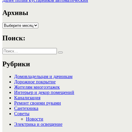
Далее
полив кустарников автоматический
по
запись:
записям
Архивы
Архивы
Поиск:
Искать:
Поиск
Рубрики
Домовладельцам и дачникам
Дорожное покрытие
Жителям многоэтажек
Интерьер и декор помещений
Канализация
Ремонт своими руками
Сантехника
Советы
Новости
Электрика и освещение