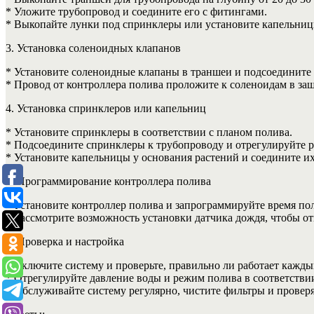
* Уложите трубопровод и соедините его с фитингами.
* Выкопайте лунки под спринклеры или установите капельниц
3. Установка соленоидных клапанов
* Установите соленоидные клапаны в траншеи и подсоедините 
* Провод от контроллера полива проложите к соленоидам в за
4. Установка спринклеров или капельниц
* Установите спринклеры в соответствии с планом полива.
* Подсоедините спринклеры к трубопроводу и отрегулируйте р
* Установите капельницы у основания растений и соедините и
5. Программирование контроллера полива
* Установите контроллер полива и запрограммируйте время по
* Рассмотрите возможность установки датчика дождя, чтобы о
6. Проверка и настройка
* Включите систему и проверьте, правильно ли работает кажды
* Отрегулируйте давление воды и режим полива в соответстви
* Обслуживайте систему регулярно, чистите фильтры и проверя