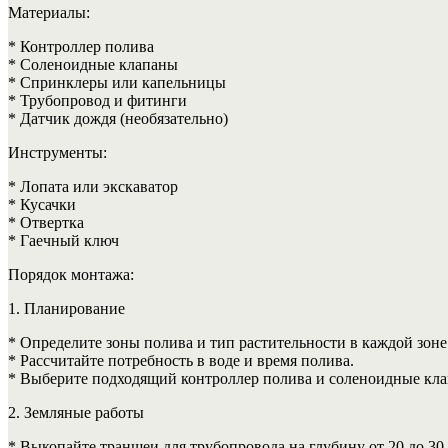
Материалы:
* Контроллер полива
* Соленоидные клапаны
* Спринклеры или капельницы
* Трубопровод и фитинги
* Датчик дождя (необязательно)
Инструменты:
* Лопата или экскаватор
* Кусачки
* Отвертка
* Гаечный ключ
Порядок монтажа:
1. Планирование
* Определите зоны полива и тип растительности в каждой зоне
* Рассчитайте потребность в воде и время полива.
* Выберите подходящий контроллер полива и соленоидные кл
2. Земляные работы
* Выкопайте траншеи для трубопровода на глубину от 20 до 30 