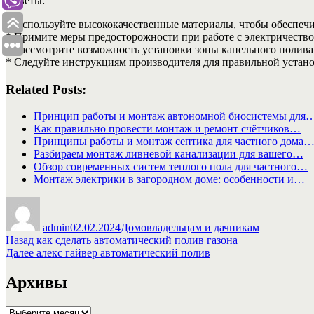
Советы:
* Используйте высококачественные материалы, чтобы обеспечи
* Примите меры предосторожности при работе с электричество
* Рассмотрите возможность установки зоны капельного полива
* Следуйте инструкциям производителя для правильной устано
Related Posts:
Принцип работы и монтаж автономной биосистемы для
Как правильно провести монтаж и ремонт счётчиков…
Принципы работы и монтаж септика для частного дома
Разбираем монтаж ливневой канализации для вашего…
Обзор современных систем теплого пола для частного…
Монтаж электрики в загородном доме: особенности и…
Автор
Опубликовано
Рубрики
admin
02.02.2024
Домовладельцам и дачникам
Навигация
Предыдущая
Назад
как сделать автоматический полив газона
запись:
Следующая
Далее
алекс гайвер автоматический полив
по
запись:
записям
Архивы
Архивы