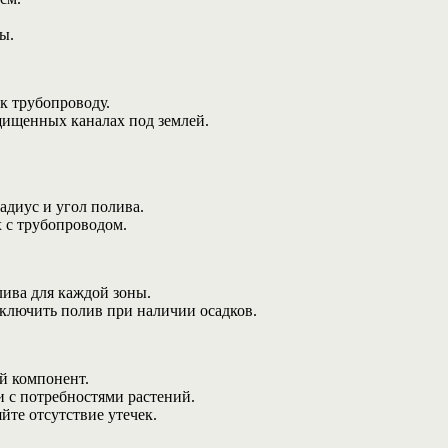
ы.
к трубопроводу.
щищенных каналах под землей.
адиус и угол полива.
х с трубопроводом.
лива для каждой зоны.
тключить полив при наличии осадков.
й компонент.
и с потребностями растений.
йте отсутствие утечек.