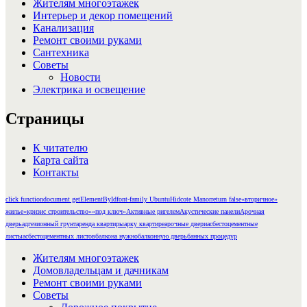
Жителям многоэтажек
Интерьер и декор помещений
Канализация
Ремонт своими руками
Сантехника
Советы
Новости
Электрика и освещение
Страницы
К читателю
Карта сайта
Контакты
click function
document getElementById
font-family Ubuntu
Hidcote Manor
return false
«вторичное»
жилье
«кризис строительство»
«под ключ»
Активные ригелем
Акустические панели
Арочная
дверь
адгезионный грунт
аренда квартиры
арку квартире
арочные двери
асбестоцементные
листы
асбестоцементных листов
балкона нужно
балконную дверь
банных процедур
Жителям многоэтажек
Домовладельцам и дачникам
Ремонт своими руками
Советы