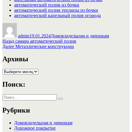
автоматический полив из бочки
автоматический полив теплицы из бочки
автоматический капельный полив огорода
Автор
Опубликовано
Рубрики
admin
19.01.2024
Домовладельцам и дачникам
Навигация
Предыдущая
Назад
самара автоматический полив
запись:
Следующая
Далее
Металлические конструкции
по
запись:
записям
Архивы
Архивы
Поиск:
Искать:
Поиск
Рубрики
Домовладельцам и дачникам
Дорожное покрытие