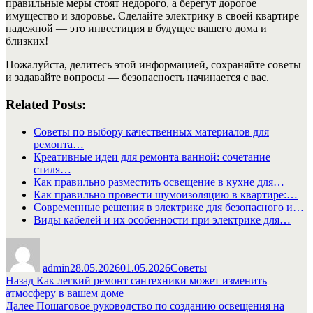
правильные меры стоят недорого, а берегут дорогое
имущество и здоровье. Сделайте электрику в своей квартире
надежной — это инвестиция в будущее вашего дома и
близких!
Пожалуйста, делитесь этой информацией, сохраняйте советы
и задавайте вопросы — безопасность начинается с вас.
Related Posts:
Советы по выбору качественных материалов для
ремонта…
Креативные идеи для ремонта ванной: сочетание
стиля…
Как правильно разместить освещение в кухне для…
Как правильно провести шумоизоляцию в квартире:…
Современные решения в электрике для безопасного и…
Виды кабелей и их особенности при электрике для…
Автор
Опубликовано
Рубрики
admin
28.05.2026
01.05.2026
Советы
Навигация
Предыдущая
Назад
Как легкий ремонт сантехники может изменить
запись:
атмосферу в вашем доме
по
Следующая
Далее
Пошаговое руководство по созданию освещения на