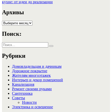
записям
запись:
кухне: от идеи до реализации
Архивы
Архивы
Поиск:
Искать:
Поиск
Рубрики
Домовладельцам и дачникам
Дорожное покрытие
Жителям многоэтажек
Интерьер и декор помещений
Канализация
Ремонт своими руками
Сантехника
Советы
Новости
Электрика и освещение