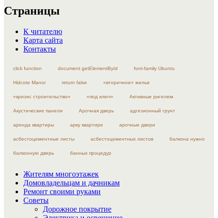
Страницы
К читателю
Карта сайта
Контакты
click function
document getElementById
font-family Ubuntu
Hidcote Manor
return false
«вторичное» жилье
«кризис строительство»
«под ключ»
Активные ригелем
Акустические панели
Арочная дверь
адгезионный грунт
аренда квартиры
арку квартире
арочные двери
асбестоцементные листы
асбестоцементных листов
балкона нужно
балконную дверь
банных процедур
Жителям многоэтажек
Домовладельцам и дачникам
Ремонт своими руками
Советы
Дорожное покрытие
Электрика и освещение