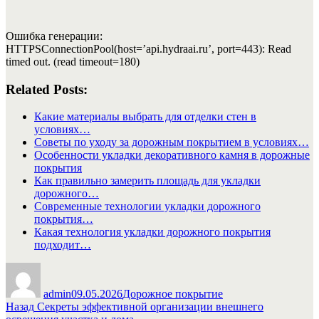
Ошибка генерации:
HTTPSConnectionPool(host=’api.hydraai.ru’, port=443): Read
timed out. (read timeout=180)
Related Posts:
Какие материалы выбрать для отделки стен в
условиях…
Советы по уходу за дорожным покрытием в условиях…
Особенности укладки декоративного камня в дорожные
покрытия
Как правильно замерить площадь для укладки
дорожного…
Современные технологии укладки дорожного
покрытия…
Какая технология укладки дорожного покрытия
подходит…
Автор
Опубликовано
Рубрики
admin
09.05.2026
Дорожное покрытие
Навигация
Предыдущая
Назад
Секреты эффективной организации внешнего
запись: