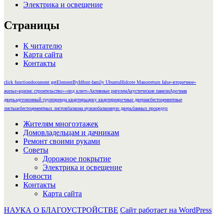
Электрика и освещение
Страницы
К читателю
Карта сайта
Контакты
click function
document getElementById
font-family Ubuntu
Hidcote Manor
return false
«вторичное»
жилье
«кризис строительство»
«под ключ»
Активные ригелем
Акустические панели
Арочная
дверь
адгезионный грунт
аренда квартиры
арку квартире
арочные двери
асбестоцементные
листы
асбестоцементных листов
балкона нужно
балконную дверь
банных процедур
Жителям многоэтажек
Домовладельцам и дачникам
Ремонт своими руками
Советы
Дорожное покрытие
Электрика и освещение
Новости
Контакты
Карта сайта
НАУКА О БЛАГОУСТРОЙСТВЕ
Сайт работает на WordPress