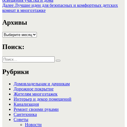
освещения участка и дома
по
Следующая
Далее
Лучшие идеи для безопасных и комфортных детских
записям
запись:
комнат в многоэтажке
Архивы
Архивы
Поиск:
Искать:
Поиск
Рубрики
Домовладельцам и дачникам
Дорожное покрытие
Жителям многоэтажек
Интерьер и декор помещений
Канализация
Ремонт своими руками
Сантехника
Советы
Новости