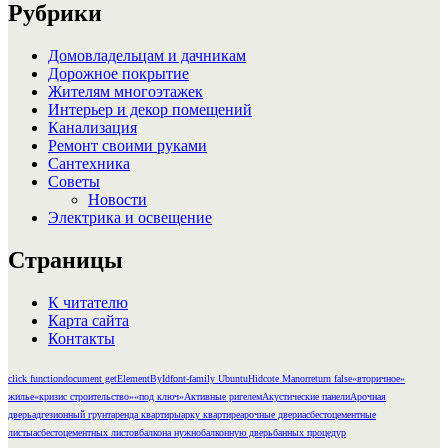
Рубрики
Домовладельцам и дачникам
Дорожное покрытие
Жителям многоэтажек
Интерьер и декор помещений
Канализация
Ремонт своими руками
Сантехника
Советы
Новости
Электрика и освещение
Страницы
К читателю
Карта сайта
Контакты
click function
document getElementById
font-family Ubuntu
Hidcote Manor
return false
«вторичное»
жилье
«кризис строительство»
«под ключ»
Активные ригелем
Акустические панели
Арочная
дверь
адгезионный грунт
аренда квартиры
арку квартире
арочные двери
асбестоцементные
листы
асбестоцементных листов
балкона нужно
балконную дверь
банных процедур