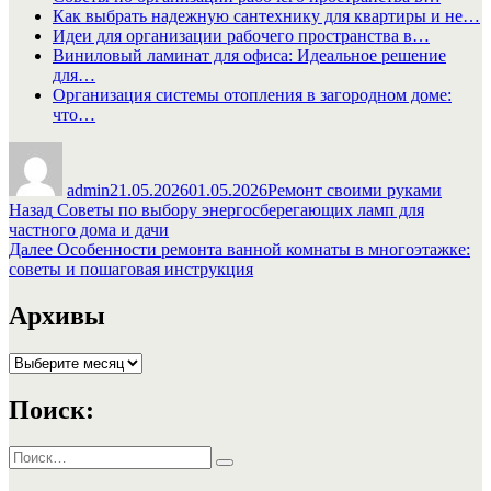
Как выбрать надежную сантехнику для квартиры и не…
Идеи для организации рабочего пространства в…
Виниловый ламинат для офиса: Идеальное решение
для…
Организация системы отопления в загородном доме:
что…
Автор
Опубликовано
Рубрики
admin
21.05.2026
01.05.2026
Ремонт своими руками
Навигация
Предыдущая
Назад
Советы по выбору энергосберегающих ламп для
запись:
частного дома и дачи
по
Следующая
Далее
Особенности ремонта ванной комнаты в многоэтажке:
записям
запись:
советы и пошаговая инструкция
Архивы
Архивы
Поиск:
Искать:
Поиск