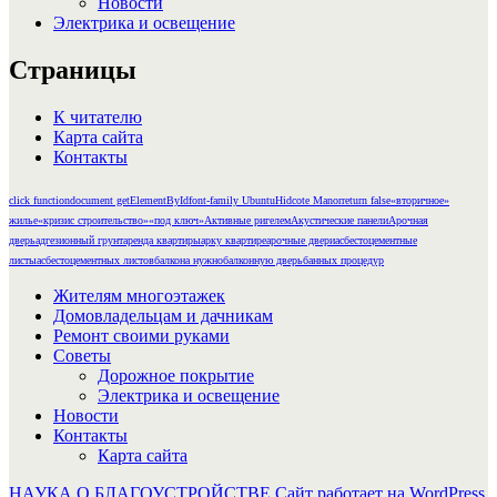
Новости
Электрика и освещение
Страницы
К читателю
Карта сайта
Контакты
click function
document getElementById
font-family Ubuntu
Hidcote Manor
return false
«вторичное»
жилье
«кризис строительство»
«под ключ»
Активные ригелем
Акустические панели
Арочная
дверь
адгезионный грунт
аренда квартиры
арку квартире
арочные двери
асбестоцементные
листы
асбестоцементных листов
балкона нужно
балконную дверь
банных процедур
Жителям многоэтажек
Домовладельцам и дачникам
Ремонт своими руками
Советы
Дорожное покрытие
Электрика и освещение
Новости
Контакты
Карта сайта
НАУКА О БЛАГОУСТРОЙСТВЕ
Сайт работает на WordPress