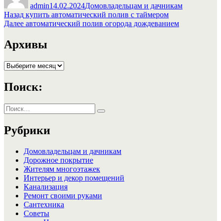
admin
14.02.2024
Домовладельцам и дачникам
Навигация
Предыдущая
Назад
купить автоматический полив с таймером
запись:
Следующая
Далее
автоматический полив огорода дождеванием
по
запись:
записям
Архивы
Архивы
Поиск:
Искать:
Поиск
Рубрики
Домовладельцам и дачникам
Дорожное покрытие
Жителям многоэтажек
Интерьер и декор помещений
Канализация
Ремонт своими руками
Сантехника
Советы