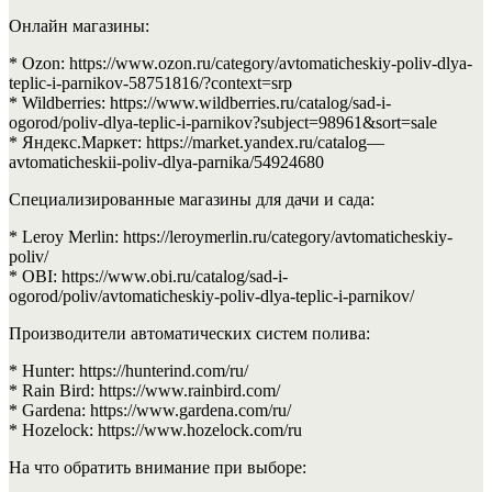
Онлайн магазины:
* Ozon: https://www.ozon.ru/category/avtomaticheskiy-poliv-dlya-
teplic-i-parnikov-58751816/?context=srp
* Wildberries: https://www.wildberries.ru/catalog/sad-i-
ogorod/poliv-dlya-teplic-i-parnikov?subject=98961&sort=sale
* Яндекс.Маркет: https://market.yandex.ru/catalog—
avtomaticheskii-poliv-dlya-parnika/54924680
Специализированные магазины для дачи и сада:
* Leroy Merlin: https://leroymerlin.ru/category/avtomaticheskiy-
poliv/
* OBI: https://www.obi.ru/catalog/sad-i-
ogorod/poliv/avtomaticheskiy-poliv-dlya-teplic-i-parnikov/
Производители автоматических систем полива:
* Hunter: https://hunterind.com/ru/
* Rain Bird: https://www.rainbird.com/
* Gardena: https://www.gardena.com/ru/
* Hozelock: https://www.hozelock.com/ru
На что обратить внимание при выборе: