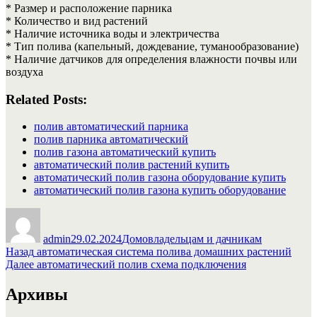
* Размер и расположение парника
* Количество и вид растений
* Наличие источника воды и электричества
* Тип полива (капельный, дождевание, туманообразование)
* Наличие датчиков для определения влажности почвы или
воздуха
Related Posts:
полив автоматический парника
полив парника автоматический
полив газона автоматический купить
автоматический полив растений купить
автоматический полив газона оборудование купить
автоматический полив газона купить оборудование
Автор
Опубликовано
Рубрики
admin
29.02.2024
Домовладельцам и дачникам
Навигация
Предыдущая
Назад
автоматическая система полива домашних растений
запись:
Следующая
Далее
автоматический полив схема подключения
по
запись:
записям
Архивы