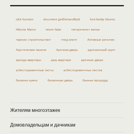
click function
document getElementById
font-family Ubuntu
Hidcote Manor
return false
«вторичное» жилье
«кризис строительство»
«под ключ»
Активные ригелем
Акустические панели
Арочная дверь
адгезионный грунт
аренда квартиры
арку квартире
арочные двери
асбестоцементные листы
асбестоцементных листов
балкона нужно
балконную дверь
банных процедур
Жителям многоэтажек
Домовладельцам и дачникам