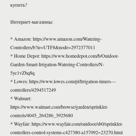
купить?
Интернет-магазины:
* Amazon: https://www.amazon.com/Watering-
Controllers/b?ie=UTF8&node=2972377011
* Home Depot: https://www.homedepot.com/b/Outdoor-
Garden-Smart-Irrigation-Watering-Controllers/N-
5yc1vZbq8q
* Lowes: https://www.lowes.com/pl/Irrigation-timers—
controllers/4294517249
* Walmart:
https://www.walmart.com/browse/garden/sprinkler-
controls/4045_264286_3925680
* Wayfair: https://www.wayfair.com/outdoor/sb0/sprinkler-
controllers-control-systems-c427380-a157092~23270.html