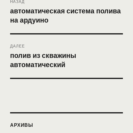
НАЗАД
по
автоматическая система полива
Предыдущая
на ардуино
запись:
записям
ДАЛЕЕ
полив из скважины
Следующая
автоматический
запись:
АРХИВЫ