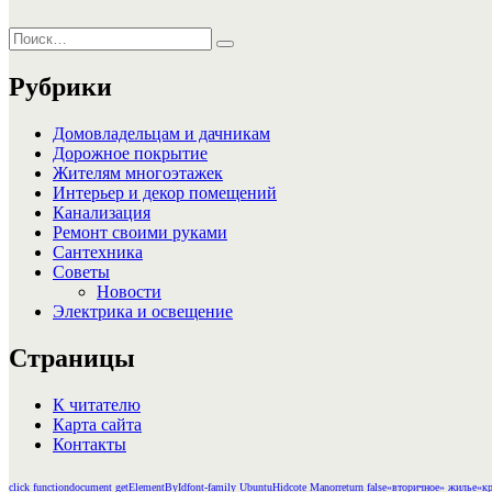
Искать:
Поиск
Рубрики
Домовладельцам и дачникам
Дорожное покрытие
Жителям многоэтажек
Интерьер и декор помещений
Канализация
Ремонт своими руками
Сантехника
Советы
Новости
Электрика и освещение
Страницы
К читателю
Карта сайта
Контакты
click function
document getElementById
font-family Ubuntu
Hidcote Manor
return false
«вторичное» жилье
«кр