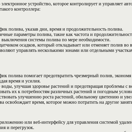
электронное устройство, которое контролирует и управляет ав
акого контроллера:
фик полива, указав дни, время и продолжительность полива.
ичные параметры полива, такие как частота и продолжительност
 выключения системы полива по мере необходимости.
 датчиком осадков, который откладывает или отменяет полив во 
воляют управлять несколькими зонами или отдельными участкам
к полива помогает предотвратить чрезмерный полив, экономя в
дая время и усилия.
е воды, улучшая здоровье растений и предотвращая проблемы с 
овать их к потребностям различных растений и погодным услов
ствовать улучшению роста растений, обильному цветению и ув
 освобождает время, которое можно потратить на другие занятия
риложению или веб-интерфейсу для управления системой удале
ия и перегрузок.