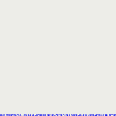
изис строительство»
«под ключ»
Активные ригелем
Акустические панели
Арочная дверь
адгезионный грунт