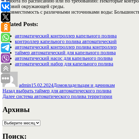
* Работа по расписанию или по требованию: Некоторые контро
условий окружающей среды.
* Совместимость с различными источниками воды: Большинств
Related Posts:
автоматический контроллер капельного полива
контроллер капельного полива автоматический
автоматический контроллер полива контроллер
таймер автоматический для капельного полива
автоматический насос для капельного полива
автоматический набор для капельного полива
Автор
Опубликовано
Рубрики
admin
15.02.2024
Домовладельцам и дачникам
Навигация
Предыдущая
Назад
выбрать таймер для автоматического полива
запись:
Следующая
Далее
система автоматического полива территории
по
запись:
записям
Архивы
Архивы
Поиск: