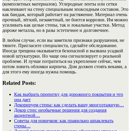
(композитных материалов). Углеродные ленты или сетки
наклеивают на стену специальным эпоксидным составом. Это
как бандаж, который работает на растяжение. Материал очень
прочный, лёгкий, незаметный, не боится коррозии. Им можно
усиливать как целые стены, так и локальные участки. Метод
дороже металла, но в разы эстетичнее и долговечнее.
В любом случае, если вы заметили признаки разрушения, не
тяните. Пригласите специалиста, сделайте обследование.
Иногда трещина оказывается безопасной и вызвана усадкой
новой штукатурки. Но чаще она сигнализирует о реальной
проблеме. И лучше потратиться на укрепление сейчас, чем
потом ловить обломки кирпича. Дом должен стоять веками, а
для этого ему иногда нужна помощь.
Related Posts:
Как выбрать пропитку для дорожного покрытия и что
она дает
Декорируем стены: как сделать вашу многоэтажную…
Декор стен: необычные решения для создания
акцентной…
Советы для новичков: как правильно шпаклевать
стены…