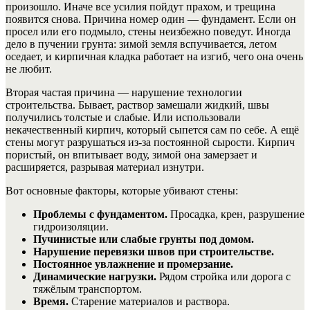
произошло. Иначе все усилия пойдут прахом, и трещина
появится снова. Причина номер один — фундамент. Если он
просел или его подмыло, стены неизбежно поведут. Иногда
дело в пучении грунта: зимой земля вспучивается, летом
оседает, и кирпичная кладка работает на изгиб, чего она очень
не любит.
Вторая частая причина — нарушение технологии
строительства. Бывает, раствор замешали жидкий, швы
получились толстые и слабые. Или использовали
некачественный кирпич, который сыпется сам по себе. А ещё
стены могут разрушаться из-за постоянной сырости. Кирпич
пористый, он впитывает воду, зимой она замерзает и
расширяется, разрывая материал изнутри.
Вот основные факторы, которые убивают стены:
Проблемы с фундаментом.
Просадка, крен, разрушение
гидроизоляции.
Пучинистые или слабые грунты под домом.
Нарушение перевязки швов при строительстве.
Постоянное увлажнение и промерзание.
Динамические нагрузки.
Рядом стройка или дорога с
тяжёлым транспортом.
Время.
Старение материалов и раствора.