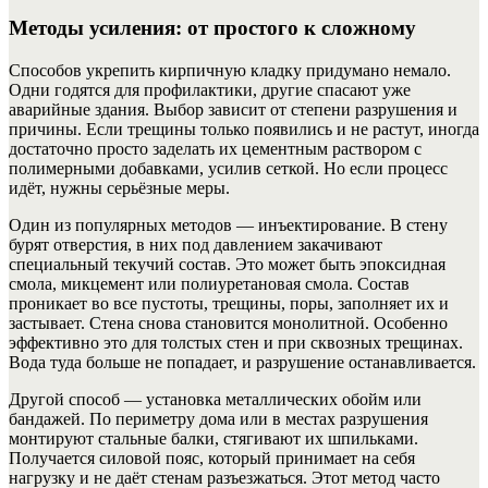
Методы усиления: от простого к сложному
Способов укрепить кирпичную кладку придумано немало.
Одни годятся для профилактики, другие спасают уже
аварийные здания. Выбор зависит от степени разрушения и
причины. Если трещины только появились и не растут, иногда
достаточно просто заделать их цементным раствором с
полимерными добавками, усилив сеткой. Но если процесс
идёт, нужны серьёзные меры.
Один из популярных методов — инъектирование. В стену
бурят отверстия, в них под давлением закачивают
специальный текучий состав. Это может быть эпоксидная
смола, микцемент или полиуретановая смола. Состав
проникает во все пустоты, трещины, поры, заполняет их и
застывает. Стена снова становится монолитной. Особенно
эффективно это для толстых стен и при сквозных трещинах.
Вода туда больше не попадает, и разрушение останавливается.
Другой способ — установка металлических обойм или
бандажей. По периметру дома или в местах разрушения
монтируют стальные балки, стягивают их шпильками.
Получается силовой пояс, который принимает на себя
нагрузку и не даёт стенам разъезжаться. Этот метод часто