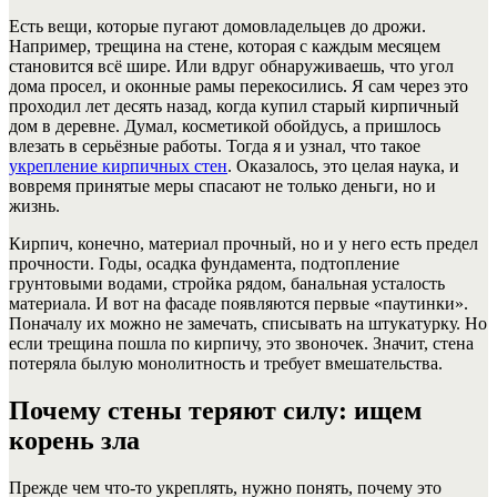
Есть вещи, которые пугают домовладельцев до дрожи.
Например, трещина на стене, которая с каждым месяцем
становится всё шире. Или вдруг обнаруживаешь, что угол
дома просел, и оконные рамы перекосились. Я сам через это
проходил лет десять назад, когда купил старый кирпичный
дом в деревне. Думал, косметикой обойдусь, а пришлось
влезать в серьёзные работы. Тогда я и узнал, что такое
укрепление кирпичных стен
. Оказалось, это целая наука, и
вовремя принятые меры спасают не только деньги, но и
жизнь.
Кирпич, конечно, материал прочный, но и у него есть предел
прочности. Годы, осадка фундамента, подтопление
грунтовыми водами, стройка рядом, банальная усталость
материала. И вот на фасаде появляются первые «паутинки».
Поначалу их можно не замечать, списывать на штукатурку. Но
если трещина пошла по кирпичу, это звоночек. Значит, стена
потеряла былую монолитность и требует вмешательства.
Почему стены теряют силу: ищем
корень зла
Прежде чем что-то укреплять, нужно понять, почему это