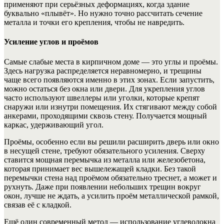
применяют при серьёзных деформациях, когда здание
буквально «плывёт». Но нужно точно рассчитать сечение
металла и точки его крепления, чтобы не навредить.
Усиление углов и проёмов
Самые слабые места в кирпичном доме — это углы и проёмы.
Здесь нагрузка распределяется неравномерно, и трещины
чаще всего появляются именно в этих зонах. Если запустить,
можно остаться без окна или двери. Для укрепления углов
часто используют швеллеры или уголки, которые крепят
снаружи или изнутри помещения. Их стягивают между собой
анкерами, проходящими сквозь стену. Получается мощный
каркас, удерживающий угол.
Проёмы, особенно если вы решили расширить дверь или окно
в несущей стене, требуют обязательного усиления. Сверху
ставится мощная перемычка из металла или железобетона,
которая принимает вес вышележащей кладки. Без такой
перемычки стена над проёмом обязательно треснет, а может и
рухнуть. Даже при появлении небольших трещин вокруг
окон, лучше не ждать, а усилить проём металлической рамкой,
связав её с кладкой.
Ещё один современный метод — использование углеволокна