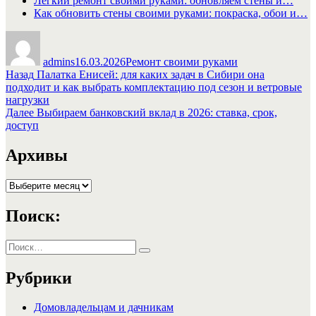
Легкий ремонт своими руками: обновляем стены и…
Как обновить стены своими руками: покраска, обои и…
Автор
Опубликовано
Рубрики
admins
16.03.2026
Ремонт своими руками
Навигация
Предыдущая
Назад
Палатка Енисей: для каких задач в Сибири она
запись:
подходит и как выбрать комплектацию под сезон и ветровые
по
нагрузки
записям
Следующая
Далее
Выбираем банковский вклад в 2026: ставка, срок,
запись:
доступ
Архивы
Архивы
Поиск:
Искать:
Поиск
Рубрики
Домовладельцам и дачникам