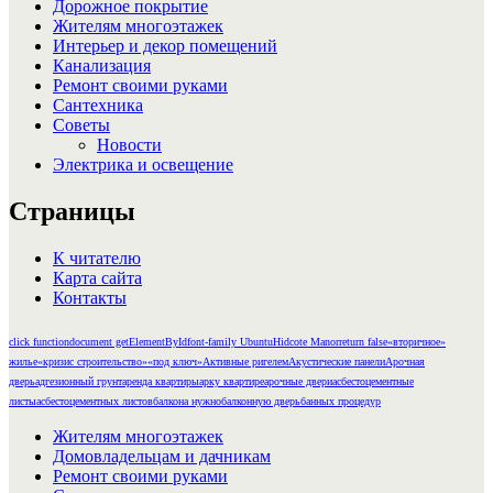
Дорожное покрытие
Жителям многоэтажек
Интерьер и декор помещений
Канализация
Ремонт своими руками
Сантехника
Советы
Новости
Электрика и освещение
Страницы
К читателю
Карта сайта
Контакты
click function
document getElementById
font-family Ubuntu
Hidcote Manor
return false
«вторичное»
жилье
«кризис строительство»
«под ключ»
Активные ригелем
Акустические панели
Арочная
дверь
адгезионный грунт
аренда квартиры
арку квартире
арочные двери
асбестоцементные
листы
асбестоцементных листов
балкона нужно
балконную дверь
банных процедур
Жителям многоэтажек
Домовладельцам и дачникам
Ремонт своими руками