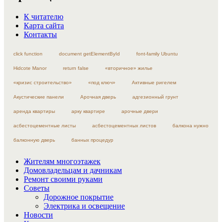
К читателю
Карта сайта
Контакты
click function
document getElementById
font-family Ubuntu
Hidcote Manor
return false
«вторичное» жилье
«кризис строительство»
«под ключ»
Активные ригелем
Акустические панели
Арочная дверь
адгезионный грунт
аренда квартиры
арку квартире
арочные двери
асбестоцементные листы
асбестоцементных листов
балкона нужно
балконную дверь
банных процедур
Жителям многоэтажек
Домовладельцам и дачникам
Ремонт своими руками
Советы
Дорожное покрытие
Электрика и освещение
Новости