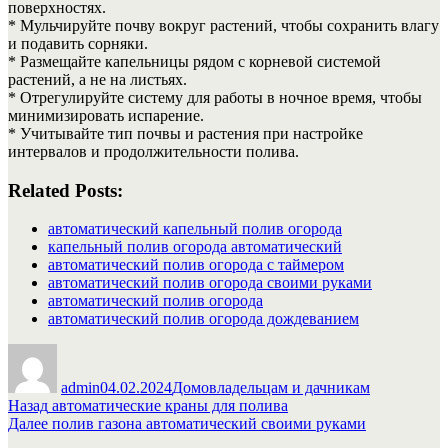
поверхностях.
* Мульчируйте почву вокруг растений, чтобы сохранить влагу
и подавить сорняки.
* Размещайте капельницы рядом с корневой системой
растений, а не на листьях.
* Отрегулируйте систему для работы в ночное время, чтобы
минимизировать испарение.
* Учитывайте тип почвы и растения при настройке
интервалов и продолжительности полива.
Related Posts:
автоматический капельный полив огорода
капельный полив огорода автоматический
автоматический полив огорода с таймером
автоматический полив огорода своими руками
автоматический полив огорода
автоматический полив огорода дождеванием
Автор
Опубликовано
Рубрики
admin
04.02.2024
Домовладельцам и дачникам
Навигация
Предыдущая
Назад
автоматические краны для полива
запись:
Следующая
Далее
полив газона автоматический своими руками
по
запись: