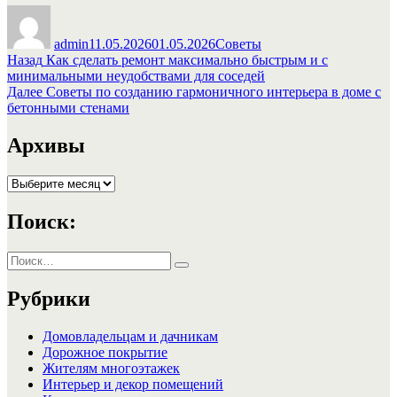
Автор
Опубликовано
Рубрики
admin
11.05.2026
01.05.2026
Советы
Навигация
Предыдущая
Назад
Как сделать ремонт максимально быстрым и с
запись:
минимальными неудобствами для соседей
по
Следующая
Далее
Советы по созданию гармоничного интерьера в доме с
записям
запись:
бетонными стенами
Архивы
Архивы
Поиск:
Искать:
Поиск
Рубрики
Домовладельцам и дачникам
Дорожное покрытие
Жителям многоэтажек
Интерьер и декор помещений