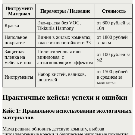
Инструмент/
Параметры / Название
Стоимость
Материал
Эко-краска без VOC,
от 600 рублей за
Краска
Tikkurila Harmony
10л
Напольное
Винил в жилых комнатах,
от 1800 рублей
покрытие
класс износостойкости 33
за кв.м
Защитная
Полиэтиленовая или
от 100 рублей за
пленка на
виниловая, с
м2
мебель и пол
антискользящим эффектом
от 1500 рублей
Набор кистей, валиков,
Инструменты
в среднем за
шпателей
комплект
Практичные кейсы: успехи и ошибки
Кейс 1: Правильное использование экологичных
материалов
Мама решила обновить детскую комнату, выбрав
гипоаллергенные краски и безопасные напольные покрытия.