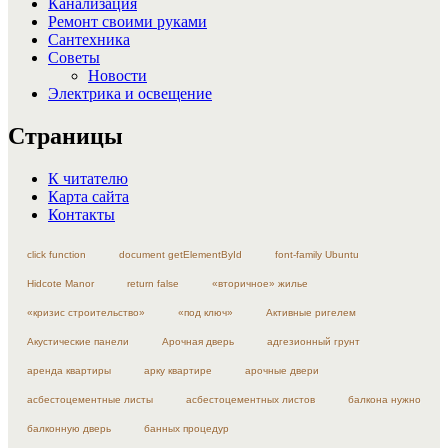
Канализация
Ремонт своими руками
Сантехника
Советы
Новости
Электрика и освещение
Страницы
К читателю
Карта сайта
Контакты
click function
document getElementById
font-family Ubuntu
Hidcote Manor
return false
«вторичное» жилье
«кризис строительство»
«под ключ»
Активные ригелем
Акустические панели
Арочная дверь
адгезионный грунт
аренда квартиры
арку квартире
арочные двери
асбестоцементные листы
асбестоцементных листов
балкона нужно
балконную дверь
банных процедур