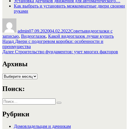
Установка датчиков движения для автоматического…
Как выбрать и установить межкомнатные двери своими
руками
Автор
Опубликовано
Рубрики
Метки
admin
07.09.2020
04.02.2022
Советы
видеоглазки с
записью
,
Видеоглазок
,
Какой видеоглазок лучше купить
Навигация
Предыдущая
Назад
Двери с подогревом коробки: особенности и
запись:
преимущества
по
Следующая
Далее
Строительство фундаментов: учет многих факторов
записям
запись:
Архивы
Архивы
Поиск:
Искать:
Поиск
Рубрики
Домовладельцам и дачникам