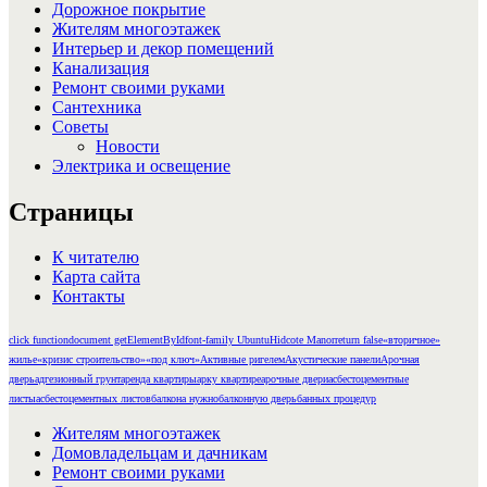
Дорожное покрытие
Жителям многоэтажек
Интерьер и декор помещений
Канализация
Ремонт своими руками
Сантехника
Советы
Новости
Электрика и освещение
Страницы
К читателю
Карта сайта
Контакты
click function
document getElementById
font-family Ubuntu
Hidcote Manor
return false
«вторичное»
жилье
«кризис строительство»
«под ключ»
Активные ригелем
Акустические панели
Арочная
дверь
адгезионный грунт
аренда квартиры
арку квартире
арочные двери
асбестоцементные
листы
асбестоцементных листов
балкона нужно
балконную дверь
банных процедур
Жителям многоэтажек
Домовладельцам и дачникам
Ремонт своими руками