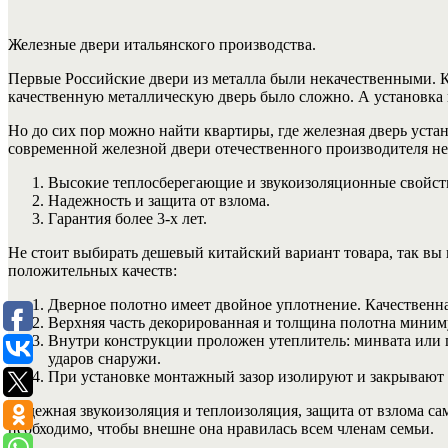
Железные двери итальянского производства.
Первые Российские двери из металла были некачественными. К
качественную металлическую дверь было сложно. А установка
Но до сих пор можно найти квартиры, где железная дверь уста
современной железной двери отечественного производителя не
Высокие теплосберегающие и звукоизоляционные свойст
Надежность и защита от взлома.
Гарантия более 3-х лет.
Не стоит выбирать дешевый китайский вариант товара, так вы 
положительных качеств:
Дверное полотно имеет двойное уплотнение. Качественна
Верхняя часть декорированная и толщина полотна минимум
Внутри конструкции проложен утеплитель: минвата или 
ударов снаружи.
При установке монтажный зазор изолируют и закрывают 
Надежная звукоизоляция и теплоизоляция, защита от взлома с
необходимо, чтобы внешне она нравилась всем членам семьи.