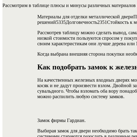
Рассмотрим в таблице плюсы и минусы различных материалов 
Материалы для отделки металлической двер
решений5335Долговечность2351Стойкость к м
Рассмотрев таблицу можно сделать вывод, сам
низкой стоимости пользуются спросом у покуп
своим характеристикам они лучше дерева ил
Когда выбрана внешняя сторона покупки необхо
Как подобрать замок к желез
На качественных железных входных дверях мон
косяк и не дадут произвести взлом. Двойной 
сувальдного. Чтобы взломать оба вору понадоб
можно распилить любую систему замков.
Замок фирмы Гардиан.
Выбирая замок для двери необходимо брать та
системами стараются разослать в различные р