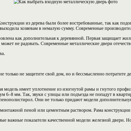
онструкции из дерева были более востребованные, так как под
 выходила хозяевам в немалую сумму. Современные производите
новлена как дополнительная к деревянной.
Первая защищает жилье
 может не радовать. Современные металлические двери отечеств
ва.
не только не защитите свой дом, но и бессмысленно потратите д
я модель имеет уплотнение из изогнутой рамы и гнутого профил
 6–8 мм. Так, звуки с улицы или подъезда не попадут в кварти
пенополистирол. Они не только придают модели дополнительну
монтажной пеной или цементным раствором. Рама конструкции 
амые важные показатели качественной модели железной двери. Н