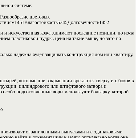
льной системе:
Разнообразие цветовых
ствиям1451Влагостойкость5345Долговечность1452
и и искусственная кожа занимают последние позиции, но из-за
ем пластиковой пудры, цена на такие выше, но зато по
колько надежна будет защищать конструкция дом или квартиру.
штырей, которые при закрывании врезаются сверху и с боков в
струкции: цилиндрового или штифтового затвора и
Но особо подготовленные воры используют болгарку, которой
ов производят ограниченными выпусками и с одинаковыми
можно найти в документации к замку, оптимально когда она