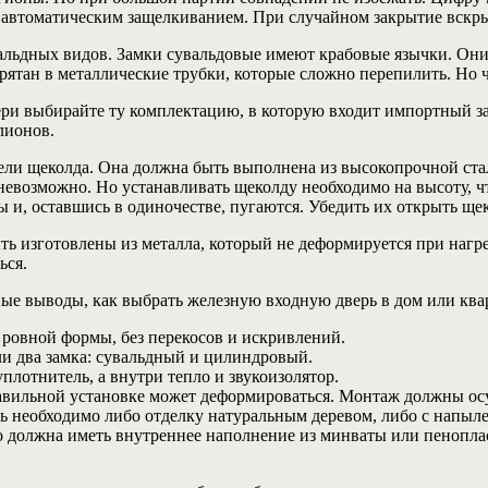
с автоматическим защелкиванием. При случайном закрытие вскр
вальдных видов. Замки сувальдовые имеют крабовые язычки. Он
рятан в металлические трубки, которые сложно перепилить. Но ч
ери выбирайте ту комплектацию, в которую входит импортный з
лионов.
ели щеколда. Она должна быть выполнена из высокопрочной ста
невозможно. Но устанавливать щеколду необходимо на высоту, ч
ы и, оставшись в одиночестве, пугаются. Убедить их открыть щ
 изготовлены из металла, который не деформируется при нагре
ься.
ые выводы, как выбрать железную входную дверь в дом или ква
 ровной формы, без перекосов и искривлений.
и два замка: сувальдный и цилиндровый.
плотнитель, а внутри тепло и звукоизолятор.
равильной установке может деформироваться. Монтаж должны ос
ь необходимо либо отделку натуральным деревом, либо с напыл
о должна иметь внутреннее наполнение из минваты или пенопласт