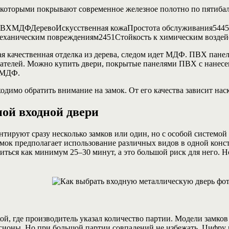
которыми покрывают современное железное полотно по пятибал
иПВХМДФДеревоИскусственная кожаПростота обслуживания5445
еханическим повреждениям2451Стойкость к химическим воздей
ая качественная отделка из дерева, следом идет МДФ. ПВХ панел
ателей.
Можно купить двери, покрытые панелями ПВХ с нанесени
и МДФ.
димо обратить внимание на замок. От его качества зависит нас
ной входной двери
тируют сразу несколько замков или один, но с особой системой 
замок предполагает использование различных видов в одной кон
иться как минимум 25–30 минут, а это большой риск для него. 
кой, где производитель указал количество партии. Модели замк
егионы. Но при большой партии совпадений не избежать. Цифру 