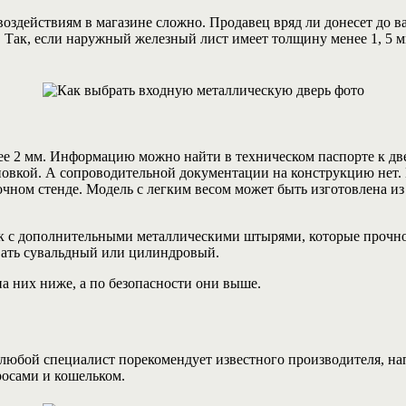
воздействиям в магазине сложно. Продавец вряд ли донесет до 
. Так, если наружный железный лист имеет толщину менее 1, 5 м
е 2 мм. Информацию можно найти в техническом паспорте к две
овкой. А сопроводительной документации на конструкцию нет. 
ном стенде. Модель с легким весом может быть изготовлена из 
ок с дополнительными металлическими штырями, которые прочно
вать сувальдный или цилиндровый.
а них ниже, а по безопасности они выше.
 любой специалист порекомендует известного производителя, н
росами и кошельком.