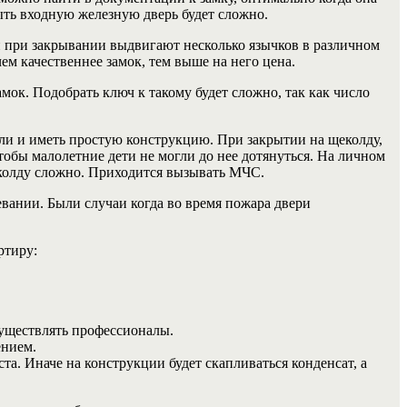
ыть входную железную дверь будет сложно.
и при закрывании выдвигают несколько язычков в различном
ем качественнее замок, тем выше на него цена.
амок.
Подобрать ключ к такому будет сложно, так как число
ли и иметь простую конструкцию. При закрытии на щеколду,
тобы малолетние дети не могли до нее дотянуться. На личном
еколду сложно. Приходится вызывать МЧС.
вании. Были случаи когда во время пожара двери
ртиру:
уществлять профессионалы.
ением.
а. Иначе на конструкции будет скапливаться конденсат, а