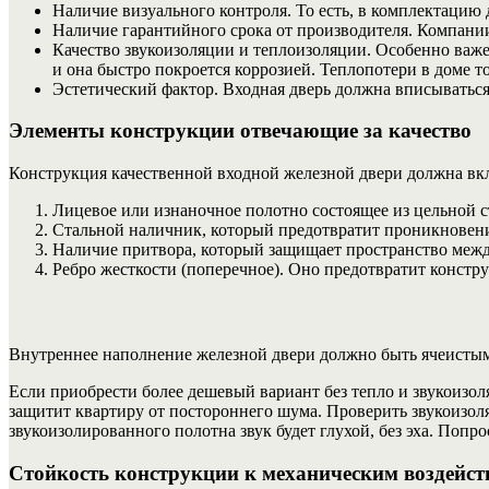
Наличие визуального контроля. То есть, в комплектацию 
Наличие гарантийного срока от производителя. Компании
Качество звукоизоляции и теплоизоляции. Особенно важен
и она быстро покроется коррозией. Теплопотери в доме 
Эстетический фактор. Входная дверь должна вписываться
Элементы конструкции отвечающие за качество
Конструкция качественной входной железной двери должна вкл
Лицевое или изнаночное полотно состоящее из цельной ст
Стальной наличник, который предотвратит проникновен
Наличие притвора, который защищает пространство между
Ребро жесткости (поперечное). Оно предотвратит констру
Внутреннее наполнение железной двери должно быть ячеисты
Если приобрести более дешевый вариант без тепло и звукоизоля
защитит квартиру от постороннего шума. Проверить звукоизол
звукоизолированного полотна звук будет глухой, без эха. Попр
Стойкость конструкции к механическим воздейс