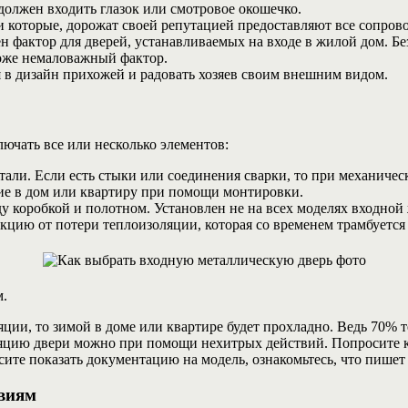
должен входить глазок или смотровое окошечко.
 которые, дорожат своей репутацией предоставляют все сопров
 фактор для дверей, устанавливаемых на входе в жилой дом. Бе
тоже немаловажный фактор.
 в дизайн прихожей и радовать хозяев своим внешним видом.
ючать все или несколько элементов:
али. Если есть стыки или соединения сварки, то при механическо
ие в дом или квартиру при помощи монтировки.
 коробкой и полотном. Установлен не на всех моделях входной 
кцию от потери теплоизоляции, которая со временем трамбуется
м.
ции, то зимой в доме или квартире будет прохладно.
Ведь 70% т
яцию двери можно при помощи нехитрых действий. Попросите ко
осите показать документацию на модель, ознакомьтесь, что пишет
твиям