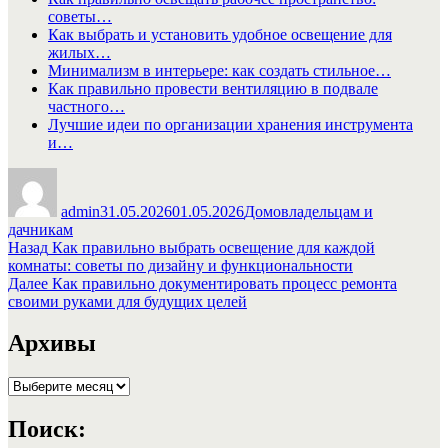
советы…
Как выбрать и установить удобное освещение для
жилых…
Минимализм в интерьере: как создать стильное…
Как правильно провести вентиляцию в подвале
частного…
Лучшие идеи по организации хранения инструмента
и…
Автор
Опубликовано
Рубрики
admin
31.05.2026
01.05.2026
Домовладельцам и
дачникам
Навигация
Предыдущая
Назад
Как правильно выбрать освещение для каждой
запись:
комнаты: советы по дизайну и функциональности
по
Следующая
Далее
Как правильно документировать процесс ремонта
записям
запись:
своими руками для будущих целей
Архивы
Архивы
Поиск: